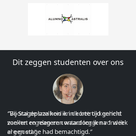
Dit zeggen studenten over ons
″Vooral de snelheid en de betrokkenheid
van het regelen en contact leggen vond ik
erg goed.″