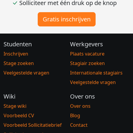
Solliciteer met één druk op de knop
Gratis inschrijven
Studenten
Werkgevers
Inschrijven
Plaats vacature
Stage zoeken
Stagiair zoeken
Veelgestelde vragen
Internationale stagiairs
Veelgestelde vragen
Wiki
Over ons
Stage wiki
Over ons
Voorbeeld CV
Blog
Voorbeeld Sollicitatiebrief
Contact