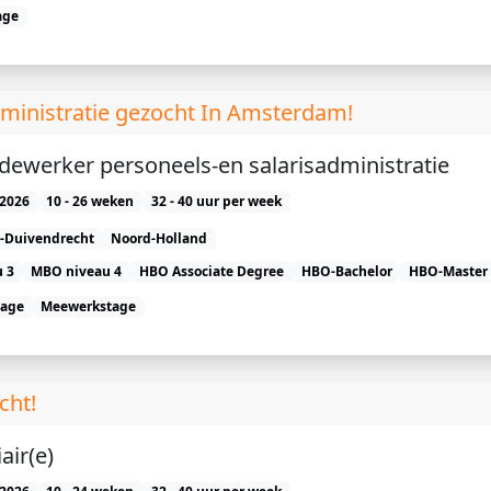
age
administratie gezocht In Amsterdam!
dewerker personeels-en salarisadministratie
2026
10 - 26 weken
32 - 40 uur per week
-Duivendrecht
Noord-Holland
 3
MBO niveau 4
HBO Associate Degree
HBO-Bachelor
HBO-Master
tage
Meewerkstage
cht!
air(e)