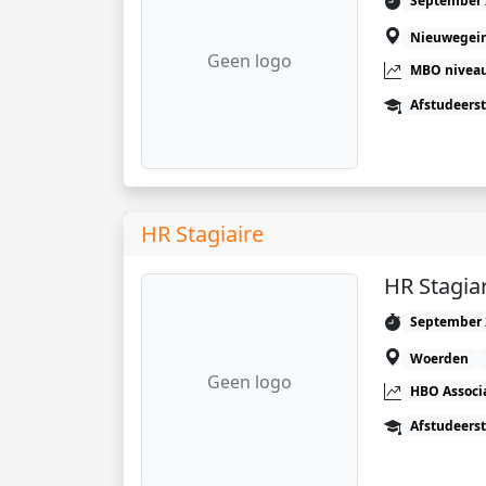
September 
Nieuwegei
Geen logo
MBO niveau
Afstudeers
HR Stagiaire
HR Stagia
September 
Woerden
Geen logo
HBO Associ
Afstudeers