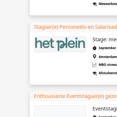
Meewerkst
Stagiair(e) Personeels-en Salaris
Stage: me
September 
Amsterdam
MBO niveau
Afstudeers
Enthousiaste Eventstagiair(e) gezo
Eventstagi