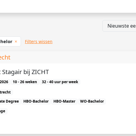
helor
Filters wissen
echt
 Stagair bij ZICHT
2026
10 - 26 weken
32 - 40 uur per week
trecht
ate Degree
HBO-Bachelor
HBO-Master
WO-Bachelor
age