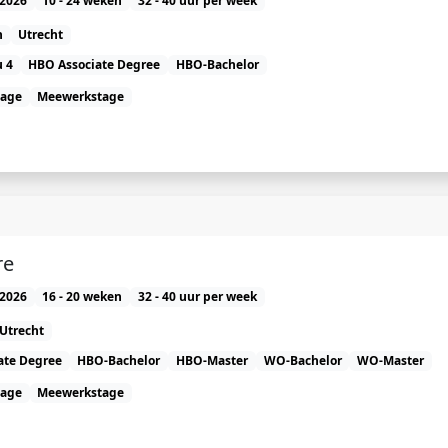
2026
10 - 24 weken
32 - 40 uur per week
n
Utrecht
 4
HBO Associate Degree
HBO-Bachelor
tage
Meewerkstage
re
2026
16 - 20 weken
32 - 40 uur per week
Utrecht
ate Degree
HBO-Bachelor
HBO-Master
WO-Bachelor
WO-Master
tage
Meewerkstage