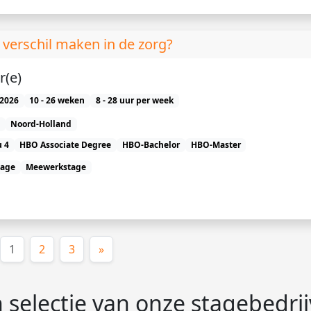
verschil maken in de zorg?
r(e)
2026
10 - 26 weken
8 - 28 uur per week
Noord-Holland
 4
HBO Associate Degree
HBO-Bachelor
HBO-Master
tage
Meewerkstage
(huidige)
1
2
3
»
 selectie van onze stagebedri