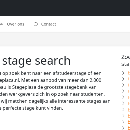
Over ons
Contact
 stage search
Zoe
st
u op zoek bent naar een afstudeerstage of een
H
H
eplaza.nl. Met een aanbod van meer dan 2.000
H
au is Stageplaza de grootste stagebank van
H
den werkgevers zich in op zoek naar studenten.
H
wij matchen dagelijks alle interessante stages aan
H
de perfecte stage kunt vinden.
H
H
H
H