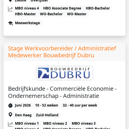
Zwolle
Overijssel
MBO niveau 4
HBO Associate Degree
HBO-Bachelor
HBO-Master
WO-Bachelor
WO-Master
Meewerkstage
Stage Werkvoorbereider / Administratief
Medewerker Bouwbedrijf Dubru
Bedrijfskunde - Commerciële Economie -
Ondernemerschap - Administratie
Juni 2026
10 - 52 weken
32 - 40 uur per week
Den Haag
Zuid-Holland
MBO niveau 1
MBO niveau 2
MBO niveau 3