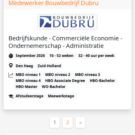
Medewerker Bouwbedrijf Dubru
Bedrijfskunde - Commerciële Economie -
Ondernemerschap - Administratie
September 2026
10 - 52 weken
32 - 40 uur per week
Den Haag
Zuid-Holland
MBO niveau 1
MBO niveau 2
MBO niveau 3
MBO niveau 4
HBO Associate Degree
HBO-Bachelor
HBO-Master
WO-Bachelor
Afstudeerstage
Meewerkstage
(huidige)
1
2
»