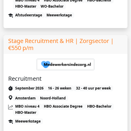
MBO niveau 4
HBO Associate Degree
HBO-Bachelor
HBO-Master
WO-Bachelor
Afstudeerstage
Meewerkstage
Stage Recruitment & HR | Zorgsector |
€550 p/m
Recruitment
September 2026
16 - 26 weken
32 - 40 uur per week
Amsterdam
Noord-Holland
MBO niveau 4
HBO Associate Degree
HBO-Bachelor
HBO-Master
Meewerkstage