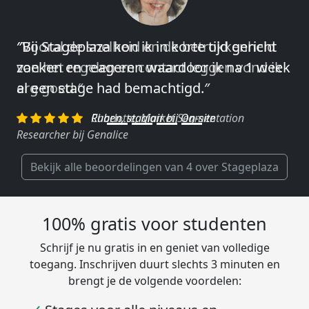
″Vooral de snelheid en de betrokkenheid
van het regelen en contact leggen vond ik
erg goed.″
Charlotte, Market Segmentation
Researcher bij Genalice
Bekijk alle beoordelingen van 4 over Stageplaza
100% gratis voor studenten
Schrijf je nu gratis in en geniet van volledige
toegang. Inschrijven duurt slechts 3 minuten en
brengt je de volgende voordelen: