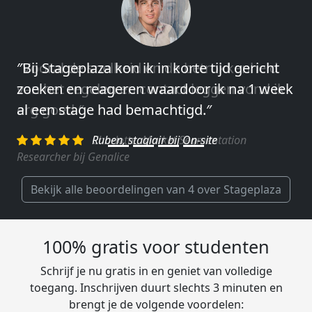
″Vooral de snelheid en de betrokkenheid
van het regelen en contact leggen vond ik
erg goed.″
Charlotte, Market Segmentation
Researcher bij Genalice
Bekijk alle beoordelingen van 4 over Stageplaza
100% gratis voor studenten
Schrijf je nu gratis in en geniet van volledige
toegang. Inschrijven duurt slechts 3 minuten en
brengt je de volgende voordelen: