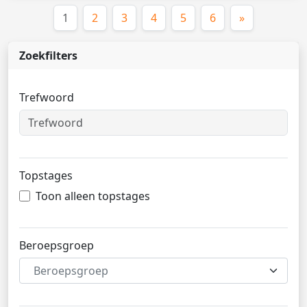
(huidige)
1
2
3
4
5
6
»
Zoekfilters
Trefwoord
Topstages
Toon alleen topstages
Beroepsgroep
Beroepsgroep