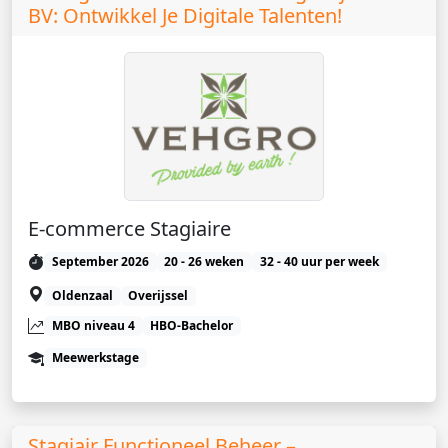
BV: Ontwikkel Je Digitale Talenten!
E-commerce Stagiaire
September 2026
20 - 26 weken
32 - 40 uur per week
Oldenzaal
Overijssel
MBO niveau 4
HBO-Bachelor
Meewerkstage
Stagiair Functioneel Beheer –