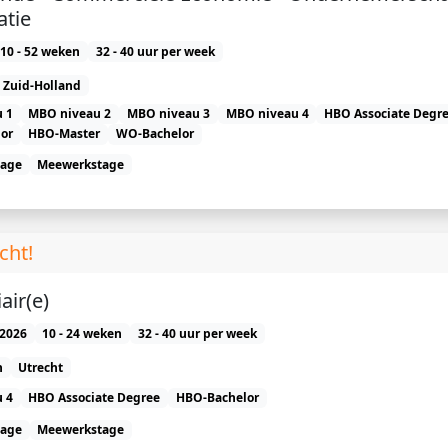
atie
10 - 52 weken
32 - 40 uur per week
Zuid-Holland
 1
MBO niveau 2
MBO niveau 3
MBO niveau 4
HBO Associate Degr
or
HBO-Master
WO-Bachelor
tage
Meewerkstage
cht!
air(e)
2026
10 - 24 weken
32 - 40 uur per week
n
Utrecht
 4
HBO Associate Degree
HBO-Bachelor
tage
Meewerkstage