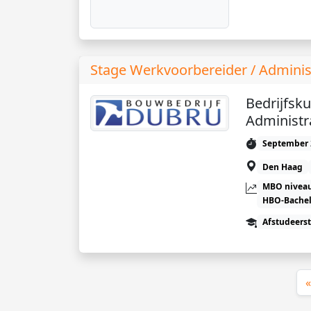
Stage Werkvoorbereider / Admini
Bedrijfsk
Administr
September 
Den Haag
MBO niveau
HBO-Bachel
Afstudeers
«