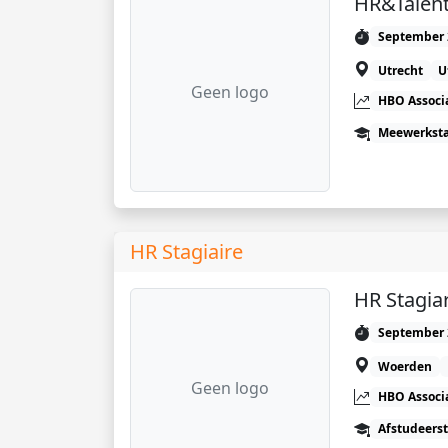
HR&Talent
September 
Utrecht
U
Geen logo
HBO Associ
Meewerkst
HR Stagiaire
HR Stagia
September 
Woerden
Geen logo
HBO Associ
Afstudeers