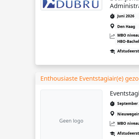
Administr
Juni 2026
Den Haag
MBO niveau
HBO-Bachel
Afstudeers
Enthousiaste Eventstagiair(e) gezo
Eventstagi
September 
Nieuwegei
Geen logo
MBO niveau
Afstudeers