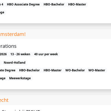
 4
HBO Associate Degree
HBO-Bachelor
HBO-Master
age
 Amsterdam!
rations
2026
13 - 26 weken
40 uur per week
Noord-Holland
ate Degree
HBO-Bachelor
HBO-Master
WO-Bachelor
WO-Master
tage
Meewerkstage
echt