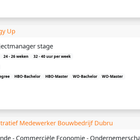
rgy Up
ojectmanager stage
24 - 26 weken
32 - 40 uur per week
egree
HBO-Bachelor
HBO-Master
WO-Bachelor
WO-Master
stratief Medewerker Bouwbedrijf Dubru
unde - Commerciële Economie - Ondernemerscha