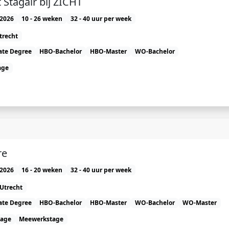
 Stagair bij ZICHT
2026
10 - 26 weken
32 - 40 uur per week
trecht
ate Degree
HBO-Bachelor
HBO-Master
WO-Bachelor
age
re
2026
16 - 20 weken
32 - 40 uur per week
Utrecht
ate Degree
HBO-Bachelor
HBO-Master
WO-Bachelor
WO-Master
tage
Meewerkstage