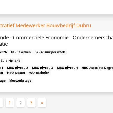
stratief Medewerker Bouwbedrijf Dubru
unde - Commerciële Economie - Ondernemerscha
atie
2026
10 - 52 weken
32 - 40 uur per week
Zuid-Holland
 1
MBO niveau 2
MBO niveau 3
MBO niveau 4
HBO Associate Degr
or
HBO-Master
WO-Bachelor
tage
Meewerkstage
(huidige)
1
2
3
»