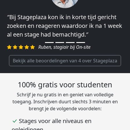
″Bij Stageplaza kon ik in korte tijd gericht
″Vooral de snelheid en de betrokkenheid
zoeken en reageren waardoor ik na 1 week
van het regelen en contact leggen vond ik
al een stage had bemachtigd.″
erg goed.″
Ruben, stagiair bij On-site
Charlotte, Market Segmentation
Researcher bij Genalice
Bekijk alle beoordelingen van 4 over Stageplaza
100% gratis voor studenten
Schrijf je nu gratis in en geniet van volledige
toegang. Inschrijven duurt slechts 3 minuten en
brengt je de volgende voordelen:
Stages voor alle niveaus en