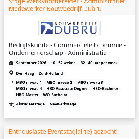
Stage Werkvoorbereider / Administratief
Medewerker Bouwbedrijf Dubru
Bedrijfskunde - Commerciële Economie -
Ondernemerschap - Administratie
September 2026
10 - 52 weken
32 - 40 uur per week
Den Haag
Zuid-Holland
MBO niveau 1
MBO niveau 2
MBO niveau 3
MBO niveau 4
HBO Associate Degree
HBO-Bachelor
HBO-Master
WO-Bachelor
Afstudeerstage
Meewerkstage
Enthousiaste Eventstagiair(e) gezocht!