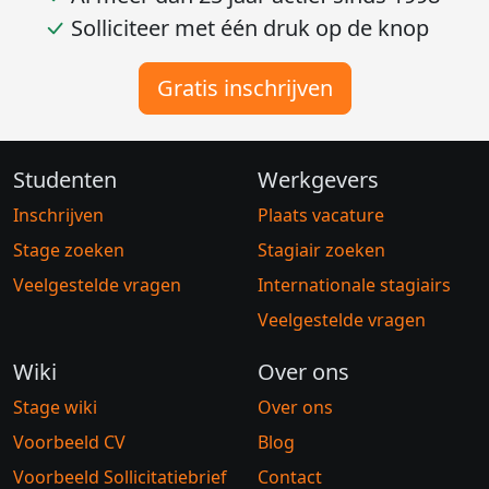
Solliciteer met één druk op de knop
Gratis inschrijven
Studenten
Werkgevers
Inschrijven
Plaats vacature
Stage zoeken
Stagiair zoeken
Veelgestelde vragen
Internationale stagiairs
Veelgestelde vragen
Wiki
Over ons
Stage wiki
Over ons
Voorbeeld CV
Blog
Voorbeeld Sollicitatiebrief
Contact