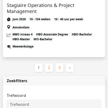
Stagiaire Operations & Project
Management
Juni 2026
10 - 104 weken
16 - 40 uur per week
Amsterdam
MBO niveau 4
HBO Associate Degree
HBO-Bachelor
HBO-Master
WO-Bachelor
Meewerkstage
(huidige)
1
2
3
»
Zoekfilters
Trefwoord