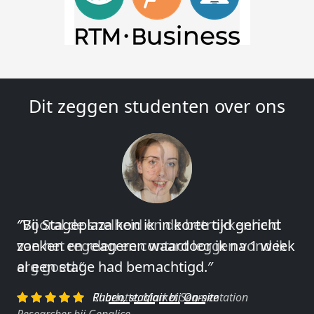
Dit zeggen studenten over ons
″Vooral de snelheid en de betrokkenheid
van het regelen en contact leggen vond ik
erg goed.″
Charlotte, Market Segmentation
Researcher bij Genalice