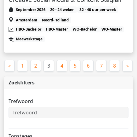
September 2026
20 - 24 weken
32 - 40 uur per week
Amsterdam
Noord-Holland
HBO-Bachelor
HBO-Master
WO-Bachelor
WO-Master
Meewerkstage
(huidige)
«
1
2
3
4
5
6
7
8
»
Zoekfilters
Trefwoord
Topstages