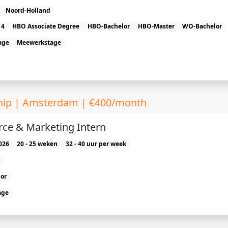
Noord-Holland
 4
HBO Associate Degree
HBO-Bachelor
HBO-Master
WO-Bachelor
age
Meewerkstage
hip | Amsterdam | €400/month
e & Marketing Intern
026
20 - 25 weken
32 - 40 uur per week
or
age