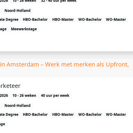
2026
10 - 26 weken
32 - 40 uur per week
Noord-Holland
ate Degree
HBO-Bachelor
HBO-Master
WO-Bachelor
WO-Master
tage
Meewerkstage
in Amsterdam – Werk met merken als Upfront,
rketeer
2026
10 - 26 weken
40 uur per week
Noord-Holland
ate Degree
HBO-Bachelor
HBO-Master
WO-Bachelor
WO-Master
age