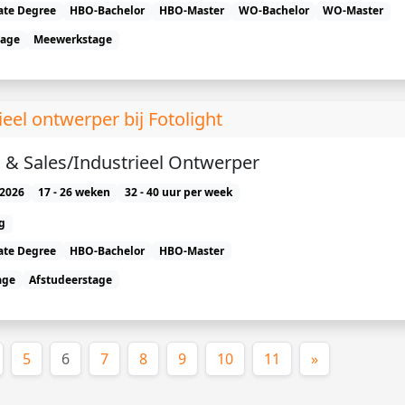
ate Degree
HBO-Bachelor
HBO-Master
WO-Bachelor
WO-Master
tage
Meewerkstage
ieel ontwerper bij Fotolight
 & Sales/Industrieel Ontwerper
2026
17 - 26 weken
32 - 40 uur per week
g
ate Degree
HBO-Bachelor
HBO-Master
age
Afstudeerstage
(huidige)
5
6
7
8
9
10
11
»