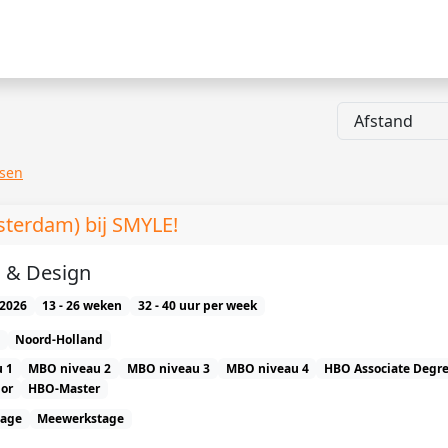
ssen
sterdam) bij SMYLE!
 & Design
2026
13 - 26 weken
32 - 40 uur per week
Noord-Holland
 1
MBO niveau 2
MBO niveau 3
MBO niveau 4
HBO Associate Degr
or
HBO-Master
tage
Meewerkstage