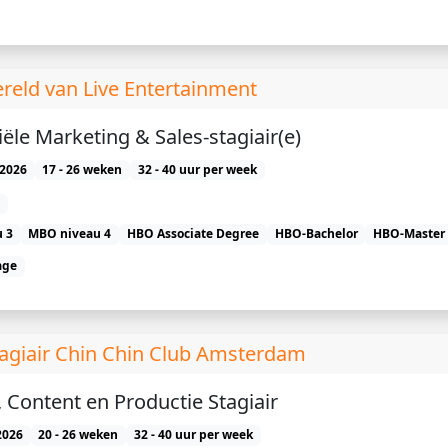
ereld van Live Entertainment
le Marketing & Sales-stagiair(e)
2026
17 - 26 weken
32 - 40 uur per week
 3
MBO niveau 4
HBO Associate Degree
HBO-Bachelor
HBO-Master
age
tagiair Chin Chin Club Amsterdam
 Content en Productie Stagiair
2026
20 - 26 weken
32 - 40 uur per week