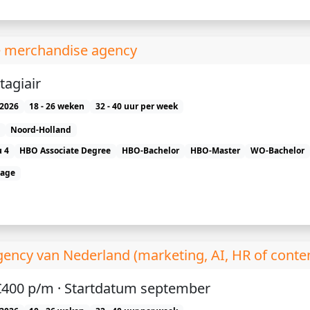
dè merchandise agency
tagiair
2026
18 - 26 weken
32 - 40 uur per week
Noord-Holland
 4
HBO Associate Degree
HBO-Bachelor
HBO-Master
WO-Bachelor
tage
agency van Nederland (marketing, AI, HR of conte
· €400 p/m · Startdatum september