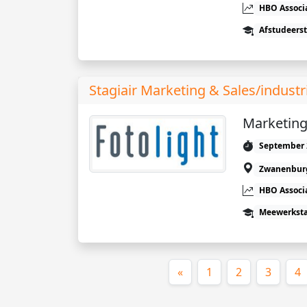
HBO Associ
Afstudeers
Stagiair Marketing & Sales/industr
Marketing
September 
Zwanenbur
HBO Associ
Meewerkst
«
1
2
3
4