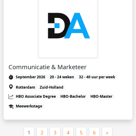
Communicatie & Marketeer
September 2026
20 - 24 weken
32 - 40 uur per week
Rotterdam
Zuid-Holland
HBO Associate Degree
HBO-Bachelor
HBO-Master
Meewerkstage
(huidige)
1
2
3
4
5
6
»