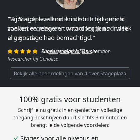
″Vooral de snelheid en de betrokkenheid
van het regelen en contact leggen vond ik
erg goed.″
Charlotte, Market Segmentation
Researcher bij Genalice
Bekijk alle beoordelingen van 4 over Stageplaza
100% gratis voor studenten
Schrijf je nu gratis in en geniet van volledige
toegang. Inschrijven duurt slechts 3 minuten en
brengt je de volgende voordelen:
Stages voor alle niveaus en