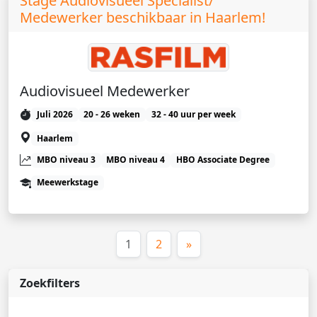
Stage Audiovisueel Specialist/
Medewerker beschikbaar in Haarlem!
Audiovisueel Medewerker
Juli 2026
20 - 26 weken
32 - 40 uur per week
Haarlem
MBO niveau 3
MBO niveau 4
HBO Associate Degree
Meewerkstage
(huidige)
1
2
»
Zoekfilters