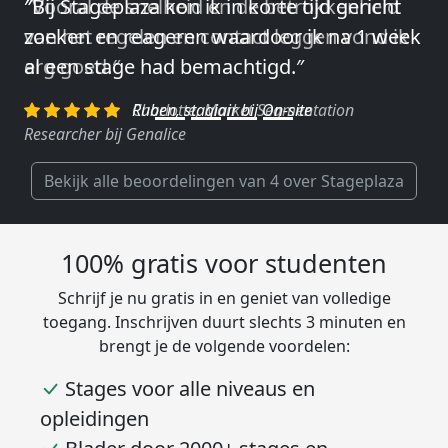
″Vooral de snelheid en de betrokkenheid
van het regelen en contact leggen vond ik
erg goed.″
Charlotte, Market Segmentation
Researcher bij Genalice
Bekijk alle beoordelingen van 4 over Stageplaza
100% gratis voor studenten
Schrijf je nu gratis in en geniet van volledige
toegang. Inschrijven duurt slechts 3 minuten en
brengt je de volgende voordelen:
Stages voor alle niveaus en
opleidingen