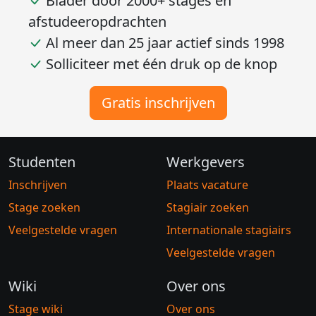
Blader door 2000+ stages en
afstudeeropdrachten
Al meer dan 25 jaar actief sinds 1998
Solliciteer met één druk op de knop
Gratis inschrijven
Studenten
Werkgevers
Inschrijven
Plaats vacature
Stage zoeken
Stagiair zoeken
Veelgestelde vragen
Internationale stagiairs
Veelgestelde vragen
Wiki
Over ons
Stage wiki
Over ons