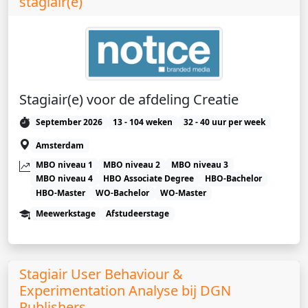
stagiair(e)
Stagiair(e) voor de afdeling Creatie
September 2026
13 - 104 weken
32 - 40 uur per week
Amsterdam
MBO niveau 1
MBO niveau 2
MBO niveau 3
MBO niveau 4
HBO Associate Degree
HBO-Bachelor
HBO-Master
WO-Bachelor
WO-Master
Meewerkstage
Afstudeerstage
Stagiair User Behaviour &
Experimentation Analyse bij DGN
Publishers