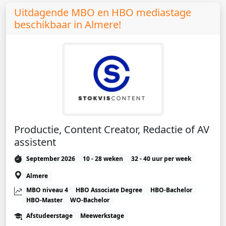
Uitdagende MBO en HBO mediastage
beschikbaar in Almere!
Productie, Content Creator, Redactie of AV
assistent
September 2026
10 - 28 weken
32 - 40 uur per week
Almere
MBO niveau 4
HBO Associate Degree
HBO-Bachelor
HBO-Master
WO-Bachelor
Afstudeerstage
Meewerkstage