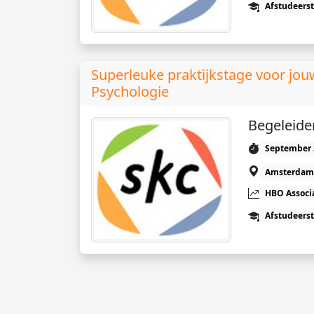
Afstudeers
Superleuke praktijkstage voor jo
Psychologie
Begeleider
September 
Amsterdam
HBO Associ
Afstudeers