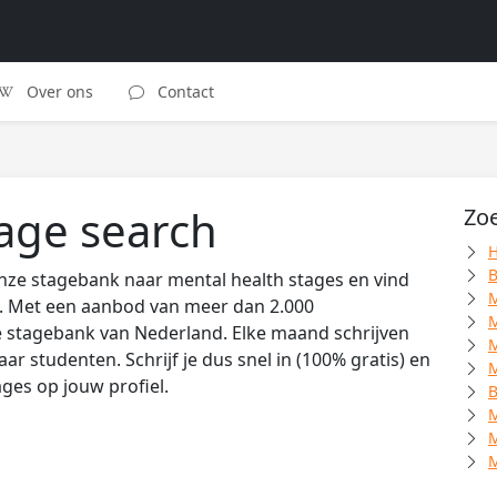
Over ons
Contact
tage search
Zoe
H
B
nze stagebank naar mental health stages en vind
M
ts. Met een aanbod van meer dan 2.000
M
e stagebank van Nederland. Elke maand schrijven
M
r studenten. Schrijf je dus snel in (100% gratis) en
M
ages op jouw profiel.
B
M
M
M