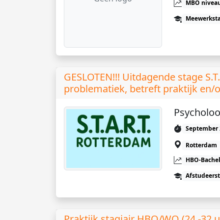
MBO niveau
Meewerkst
GESLOTEN!!! Uitdagende stage S.T.
problematiek, betreft praktijk en/
Psycholoo
September 
Rotterdam
HBO-Bachel
Afstudeers
Praktijk stagiair HBO/WO (24 -32 