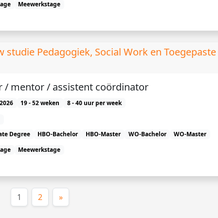
tage
Meewerkstage
uw studie Pedagogiek, Social Work en Toegepaste
 / mentor / assistent coördinator
2026
19 - 52 weken
8 - 40 uur per week
ate Degree
HBO-Bachelor
HBO-Master
WO-Bachelor
WO-Master
tage
Meewerkstage
(huidige)
1
2
»