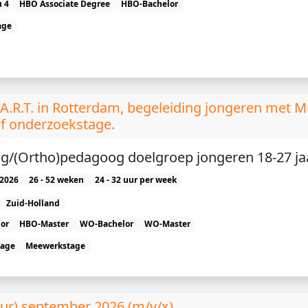
 4
HBO Associate Degree
HBO-Bachelor
age
A.R.T. in Rotterdam, begeleiding jongeren met Mu
of onderzoekstage.
g/(Ortho)pedagoog doelgroep jongeren 18-27 ja
2026
26 - 52 weken
24 - 32 uur per week
Zuid-Holland
or
HBO-Master
WO-Bachelor
WO-Master
tage
Meewerkstage
uur) september 2026 (m/v/x)