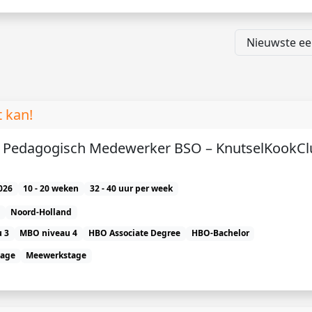
 kan!
e) Pedagogisch Medewerker BSO – KnutselKookCl
026
10 - 20 weken
32 - 40 uur per week
Noord-Holland
 3
MBO niveau 4
HBO Associate Degree
HBO-Bachelor
tage
Meewerkstage