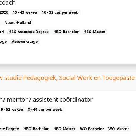
 coach
2026
16 - 43 weken
16 - 32 uur per week
Noord-Holland
 4
HBO Associate Degree
HBO-Bachelor
HBO-Master
tage
Meewerkstage
uw studie Pedagogiek, Social Work en Toegepaste
 / mentor / assistent coördinator
19 - 52 weken
8 - 40 uur per week
ate Degree
HBO-Bachelor
HBO-Master
WO-Bachelor
WO-Master