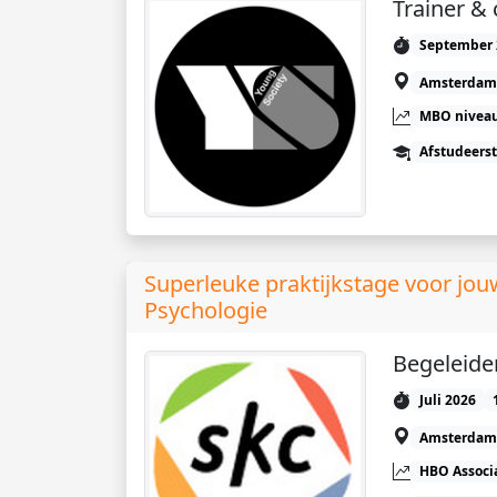
Trainer &
September 
Amsterdam
MBO niveau
Afstudeers
Superleuke praktijkstage voor jo
Psychologie
Begeleider
Juli 2026
Amsterdam
HBO Associ