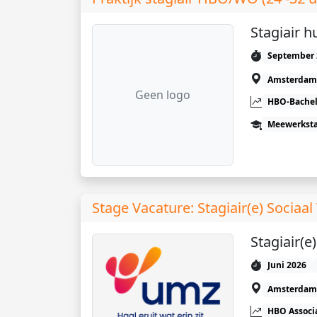
Stagiair h
September 
Amsterdam
Geen logo
HBO-Bachel
Meewerkst
Stage Vacature: Stagiair(e) Sociaa
Stagiair(e
Juni 2026
Amsterdam
HBO Associ