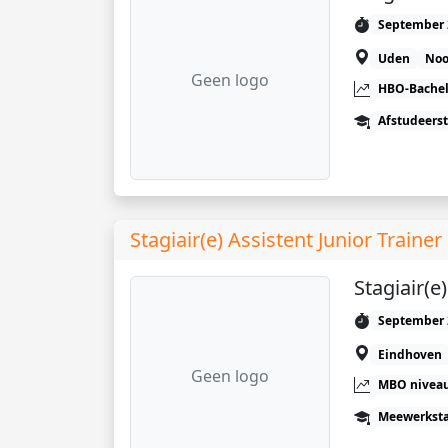
September 
Uden
Noo
Geen logo
HBO-Bachel
Afstudeers
Stagiair(e) Assistent Junior Trainer
Stagiair(e
September 
Eindhoven
Geen logo
MBO niveau
Meewerkst