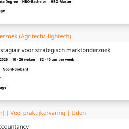
ate Degree
HBO-Bachelor
HBO-Master
age
rzoek (Agritech/Hightech)
stagiair voor strategisch marktonderzoek
2026
10 - 26 weken
32 - 40 uur per week
Noord-Brabant
r
tage
) | Veel praktijkervaring | Uden
Accountancy