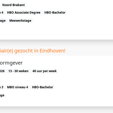
Noord-Brabant
 4
HBO Associate Degree
HBO-Bachelor
tage
Meewerkstage
air(e) gezocht in Eindhoven!
vormgever
026
13 - 30 weken
40 uur per week
 3
MBO niveau 4
HBO-Bachelor
age