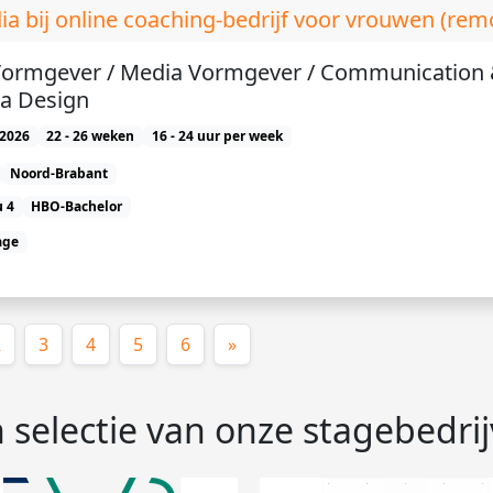
ia bij online coaching-bedrijf voor vrouwen (rem
Vormgever / Media Vormgever / Communication
a Design
2026
22 - 26 weken
16 - 24 uur per week
Noord-Brabant
 4
HBO-Bachelor
age
ige)
2
3
4
5
6
»
 selectie van onze stagebedri