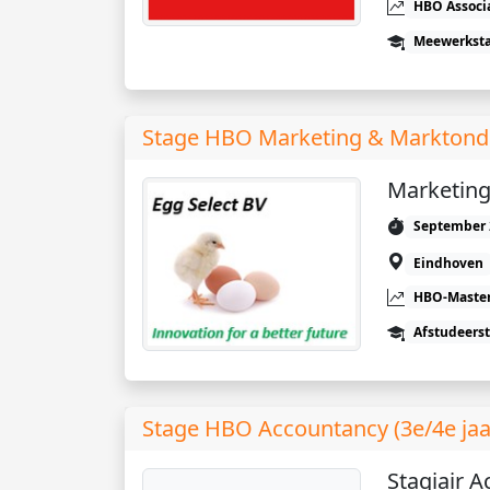
HBO Associ
Meewerkst
Stage HBO Marketing & Marktonde
Marketing
September 
Eindhoven
HBO-Maste
Afstudeers
Stage HBO Accountancy (3e/4e jaar
Stagiair 