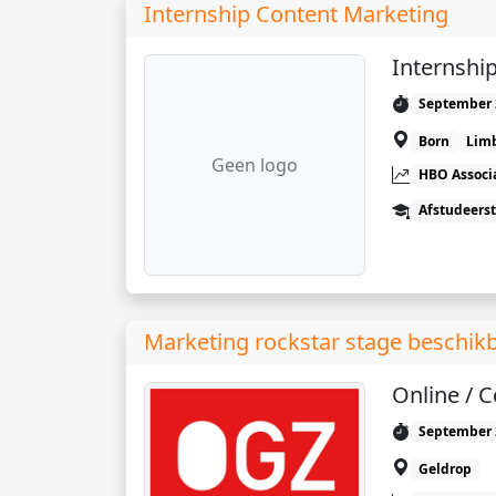
Internship Content Marketing
Internshi
September 
Born
Lim
Geen logo
HBO Associ
Afstudeers
Marketing rockstar stage beschikb
Online / C
September 
Geldrop