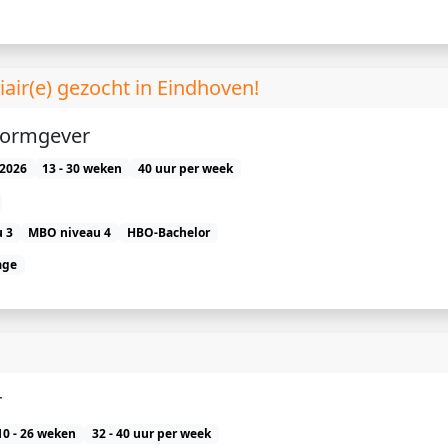
air(e) gezocht in Eindhoven!
vormgever
2026
13 - 30 weken
40 uur per week
 3
MBO niveau 4
HBO-Bachelor
age
r
10 - 26 weken
32 - 40 uur per week