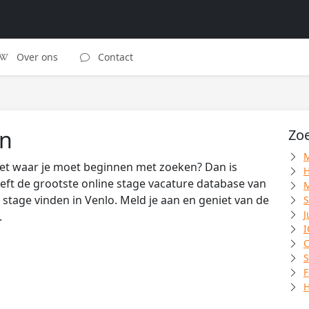
Over ons
Contact
en
Zoe
M
 niet waar je moet beginnen met zoeken? Dan is
H
eft de grootste online stage vacature database van
M
 stage vinden in Venlo. Meld je aan en geniet van de
S
J
.
I
C
S
F
H