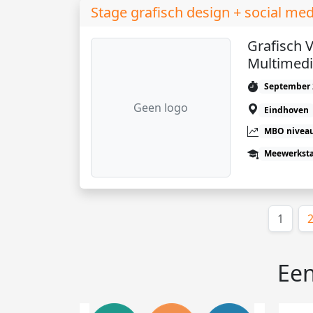
Stage grafisch design + social med
Grafisch 
Multimedi
September 
Geen logo
Eindhoven
MBO niveau
Meewerkst
(huid
1
Een