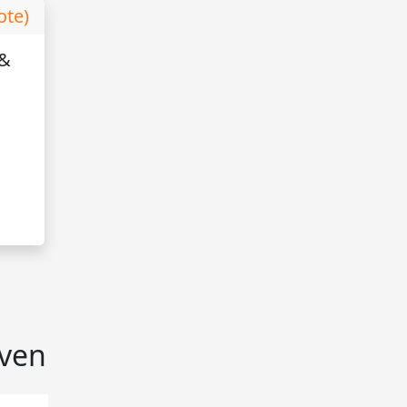
ote)
 &
jven