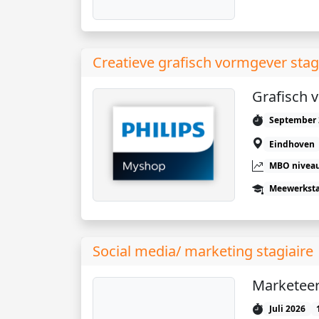
Creatieve grafisch vormgever stagi
Grafisch 
September 
Eindhoven
MBO niveau
Meewerkst
Social media/ marketing stagiaire
Marketee
Juli 2026