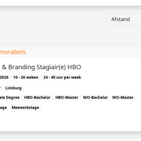
morabels
 & Branding Stagiair(e) HBO
2026
10 - 26 weken
24 - 40 uur per week
r
Limburg
ate Degree
HBO-Bachelor
HBO-Master
WO-Bachelor
WO-Master
tage
Meewerkstage