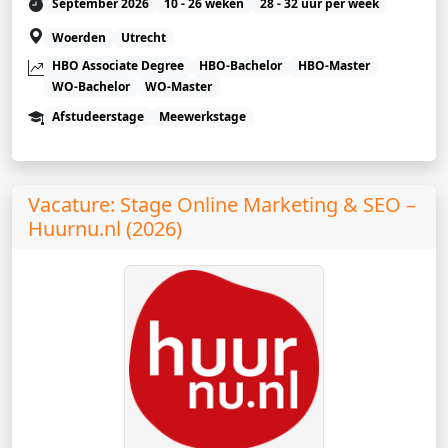
September 2026
10 - 26 weken
28 - 32 uur per week
Woerden
Utrecht
HBO Associate Degree
HBO-Bachelor
HBO-Master
WO-Bachelor
WO-Master
Afstudeerstage
Meewerkstage
Vacature: Stage Online Marketing & SEO –
Huurnu.nl (2026)