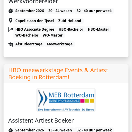
Werkvoorbereider
September 2026
20 - 24 weken
32 - 40 uur per week
Capelle aan den IJssel
Zuid-Holland
HBO Associate Degree
HBO-Bachelor
HBO-Master
WO-Bachelor
WO-Master
Afstudeerstage
Meewerkstage
HBO meewerkstage Events & Artiest
Boeking in Rotterdam!
Assistent Artiest Boeker
September 2026
13 - 40 weken
32 - 40 uur per week