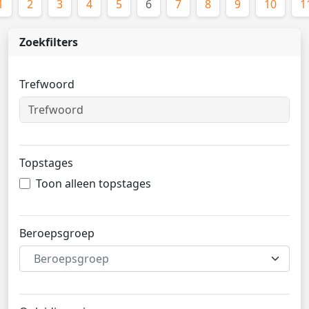
(huidige)
1
2
3
4
5
6
7
8
9
10
1
Zoekfilters
Trefwoord
Topstages
Toon alleen topstages
Beroepsgroep
Beroepsgroep