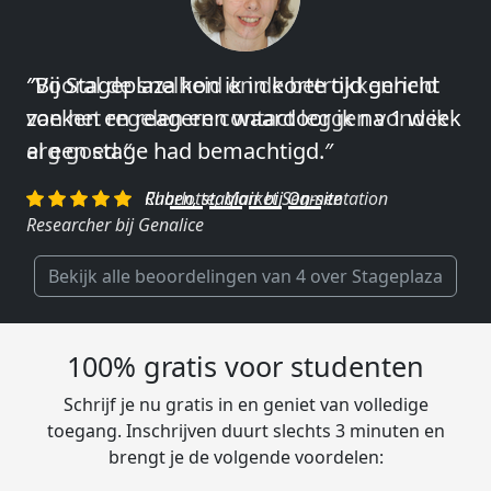
″Vooral de snelheid en de betrokkenheid
van het regelen en contact leggen vond ik
erg goed.″
Charlotte, Market Segmentation
Researcher bij Genalice
Bekijk alle beoordelingen van 4 over Stageplaza
100% gratis voor studenten
Schrijf je nu gratis in en geniet van volledige
toegang. Inschrijven duurt slechts 3 minuten en
brengt je de volgende voordelen: