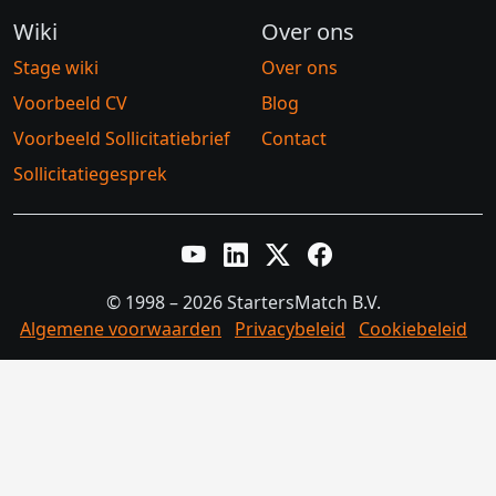
Wiki
Over ons
Stage wiki
Over ons
Voorbeeld CV
Blog
Voorbeeld Sollicitatiebrief
Contact
Sollicitatiegesprek
YouTube
LinkedIn
Twitter X
Facebook
© 1998 – 2026 StartersMatch B.V.
Algemene voorwaarden
Privacybeleid
Cookiebeleid