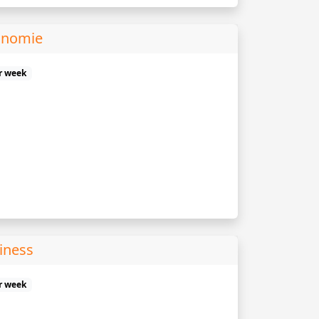
onomie
er week
iness
er week