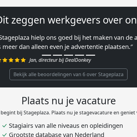
Dit zeggen werkgevers over on
Stageplaza hielp ons goed bij het maken van de a
Wij hebben in ieder geval prima ervaringen met 
s meer dan alleen even je advertentie plaatsen.″
lke keer weer weet Stageplaza prima kandidaten 
egelen.″
Jan, directeur bij DealDonkey
Harald, Head of Shared Service Center bij VION F
Bekijk alle beoordelingen van 6 over Stageplaza
Plaats nu je vacature
 begint bij Stageplaza. Plaats nu je stagevacature en geniet
Stagiairs van alle niveaus en opleidingen