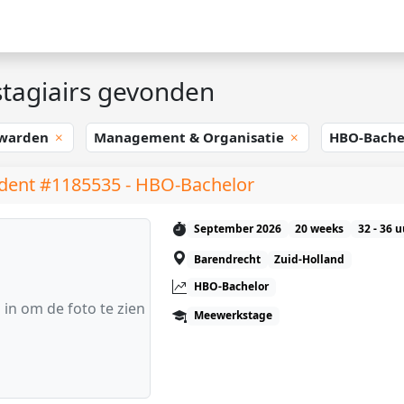
tagiairs gevonden
warden
Management & Organisatie
HBO-Bache
dent #1185535 - HBO-Bachelor
September 2026
20 weeks
32 - 36 
Barendrecht
Zuid-Holland
HBO-Bachelor
 in om de foto te zien
Meewerkstage