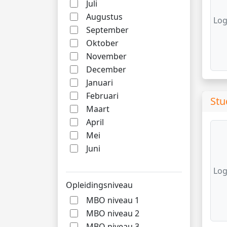
Juli
Augustus
Log
September
Oktober
November
December
Januari
Februari
Stu
Maart
April
Mei
Juni
Log
Opleidingsniveau
MBO niveau 1
MBO niveau 2
MBO niveau 3