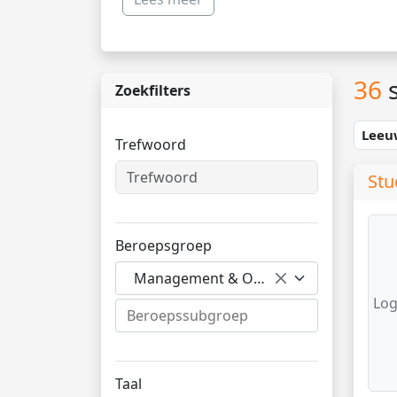
36
s
Zoekfilters
Leeu
Trefwoord
Stu
Beroepsgroep
Management & Organisatie
Log
Taal