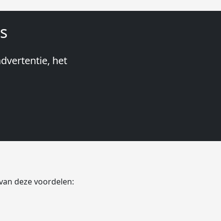
s
dvertentie, het
Stageplaza:
snel te
ood Netherlands
 van deze voordelen: