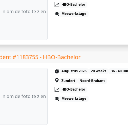
HBO-Bachelor
 in om de foto te zien
Meewerkstage
dent #1183755 - HBO-Bachelor
Augustus 2026
20 weeks
36 - 40 uu
Zundert
Noord-Brabant
HBO-Bachelor
 in om de foto te zien
Meewerkstage