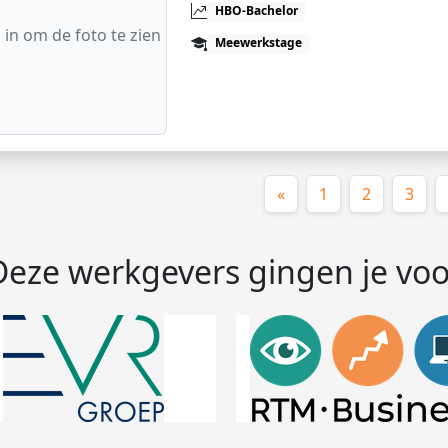
HBO-Bachelor
 in om de foto te zien
Meewerkstage
«
1
2
3
Deze werkgevers gingen je voo