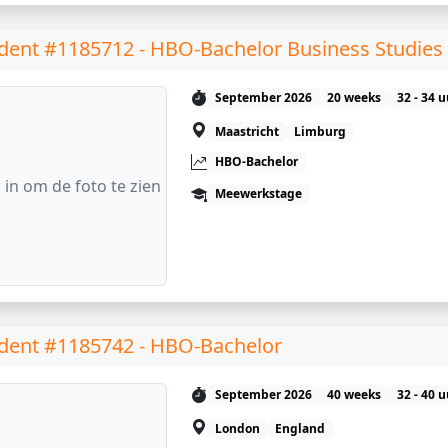
dent #1185712 - HBO-Bachelor Business Studies
September 2026
20 weeks
32 - 34 
Maastricht
Limburg
HBO-Bachelor
 in om de foto te zien
Meewerkstage
dent #1185742 - HBO-Bachelor
September 2026
40 weeks
32 - 40 
London
England