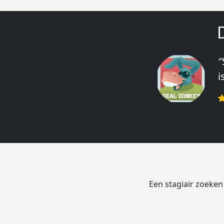
″
″
i
e
r
Een stagiair zoeken