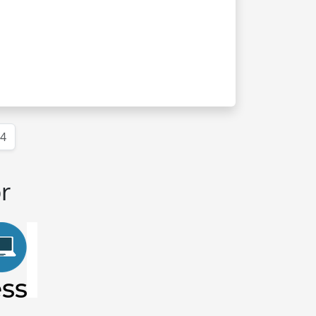
(huidige)
4
r