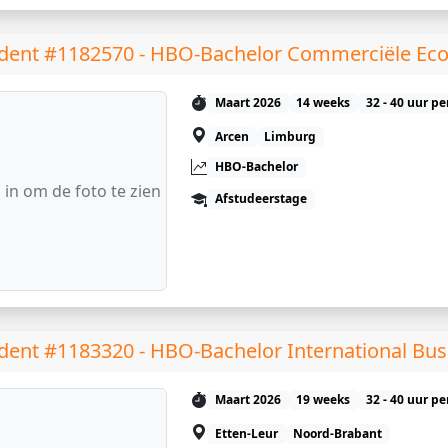
dent #1182570 - HBO-Bachelor Commerciële Ec
Maart 2026
14 weeks
32 - 40 uur p
Arcen
Limburg
HBO-Bachelor
 in om de foto te zien
Afstudeerstage
dent #1183320 - HBO-Bachelor International Bus
Maart 2026
19 weeks
32 - 40 uur p
Etten-Leur
Noord-Brabant