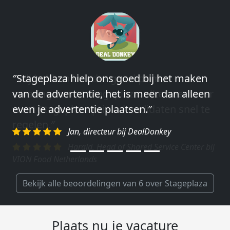
″Stageplaza hielp ons goed bij het maken
″Wij hebben in ieder geval prima
van de advertentie, het is meer dan alleen
ervaringen met Stageplaza: elke keer weer
even je advertentie plaatsen.″
weet Stageplaza prima kandidaten snel te
regelen.″
Jan, directeur bij DealDonkey
Harald, Head of Shared Service Center bij
VION Food Netherlands
Bekijk alle beoordelingen van 6 over Stageplaza
Plaats nu je vacature