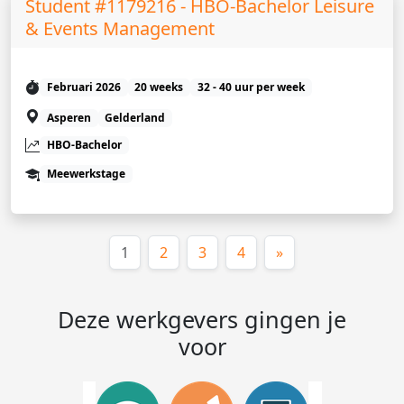
Student #1179216 - HBO-Bachelor Leisure
& Events Management
Februari 2026
20 weeks
32 - 40 uur per week
Asperen
Gelderland
HBO-Bachelor
Meewerkstage
(huidige)
1
2
3
4
»
Deze werkgevers gingen je
voor