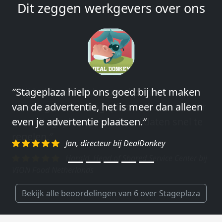
Dit zeggen werkgevers over ons
″Stageplaza hielp ons goed bij het maken
″Wij hebben in ieder geval prima
van de advertentie, het is meer dan alleen
ervaringen met Stageplaza: elke keer weer
even je advertentie plaatsen.″
weet Stageplaza prima kandidaten snel te
regelen.″
Jan, directeur bij DealDonkey
Harald, Head of Shared Service Center bij
VION Food Netherlands
Bekijk alle beoordelingen van 6 over Stageplaza