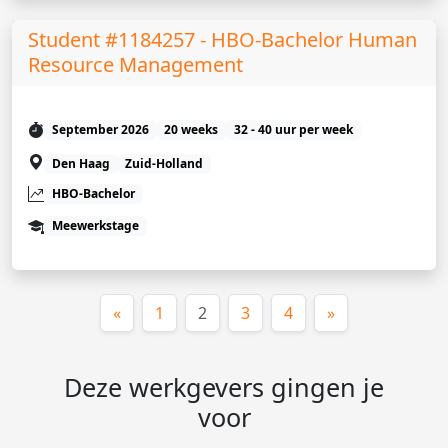
Student #1184257 - HBO-Bachelor Human
Resource Management
September 2026
20 weeks
32 - 40 uur per week
Den Haag
Zuid-Holland
HBO-Bachelor
Meewerkstage
(huidige)
«
1
2
3
4
»
Deze werkgevers gingen je
voor