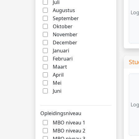
Juli
Augustus
Log
September
Oktober
November
December
Januari
Februari
Stu
Maart
April
Mei
Juni
Log
Opleidingsniveau
MBO niveau 1
MBO niveau 2
MBO niveau 3