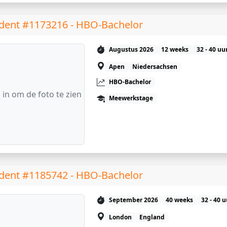
dent #1173216 - HBO-Bachelor
Augustus 2026
12 weeks
32 - 40 uu
Apen
Niedersachsen
HBO-Bachelor
 in om de foto te zien
Meewerkstage
dent #1185742 - HBO-Bachelor
September 2026
40 weeks
32 - 40 
London
England