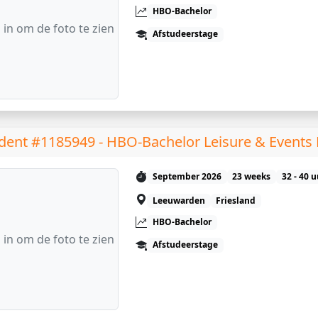
HBO-Bachelor
 in om de foto te zien
Afstudeerstage
dent #1185949 - HBO-Bachelor Leisure & Event
September 2026
23 weeks
32 - 40 
Leeuwarden
Friesland
HBO-Bachelor
 in om de foto te zien
Afstudeerstage