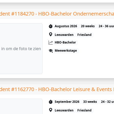
dent #1184270 - HBO-Bachelor Ondernemerscha
Augustus 2026
20 weeks
24 - 36 uu
Leeuwarden
Friesland
HBO-Bachelor
 in om de foto te zien
Meewerkstage
dent #1162770 - HBO-Bachelor Leisure & Event
September 2026
33 weeks
24 - 32 
Leeuwarden
Friesland