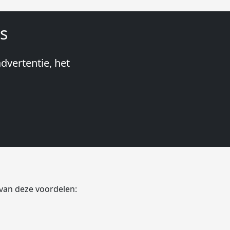
s
dvertentie, het
Stageplaza:
snel te
ood Netherlands
 van deze voordelen: