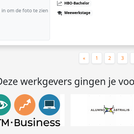
HBO-Bachelor
 in om de foto te zien
Meewerkstage
«
1
2
3
Deze werkgevers gingen je voo