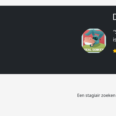
″
″
i
e
r
Een stagiair zoeken