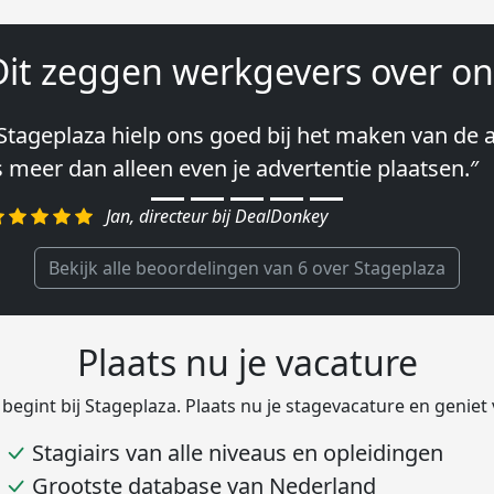
Dit zeggen werkgevers over on
Stageplaza hielp ons goed bij het maken van de a
Wij hebben in ieder geval prima ervaringen met 
s meer dan alleen even je advertentie plaatsen.″
lke keer weer weet Stageplaza prima kandidaten 
egelen.″
Jan, directeur bij DealDonkey
Harald, Head of Shared Service Center bij VION F
Bekijk alle beoordelingen van 6 over Stageplaza
Plaats nu je vacature
 begint bij Stageplaza. Plaats nu je stagevacature en geniet
Stagiairs van alle niveaus en opleidingen