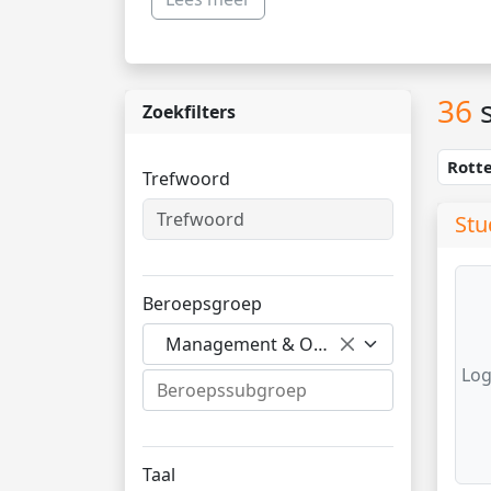
36
s
Zoekfilters
Rott
Trefwoord
Stu
Beroepsgroep
Management & Organisatie
Log
Taal