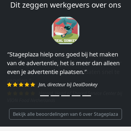
Dit zeggen werkgevers over ons
″Wij hebben in ieder geval prima
ervaringen met Stageplaza: elke keer weer
weet Stageplaza prima kandidaten snel te
regelen.″
Harald, Head of Shared Service Center bij
VION Food Netherlands
Bekijk alle beoordelingen van 6 over Stageplaza