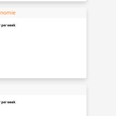
onomie
r per week
r per week