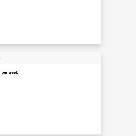
s
r per week