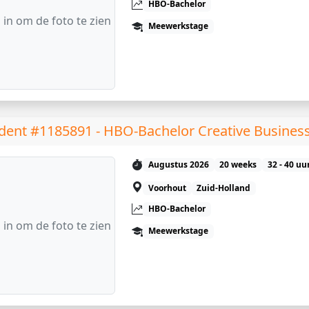
HBO-Bachelor
 in om de foto te zien
Meewerkstage
dent #1185891 - HBO-Bachelor Creative Busines
Augustus 2026
20 weeks
32 - 40 uu
Voorhout
Zuid-Holland
HBO-Bachelor
 in om de foto te zien
Meewerkstage