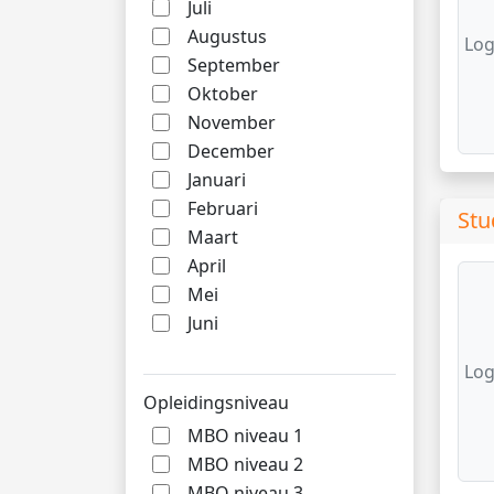
Juli
Augustus
Log
September
Oktober
November
December
Januari
Februari
Stu
Maart
April
Mei
Juni
Log
Opleidingsniveau
MBO niveau 1
MBO niveau 2
MBO niveau 3