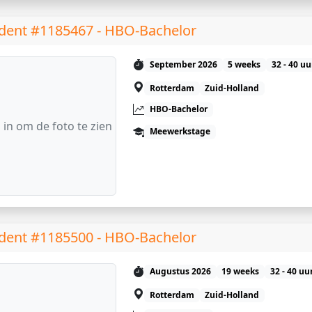
dent #1185467 - HBO-Bachelor
September 2026
5 weeks
32 - 40 u
Rotterdam
Zuid-Holland
HBO-Bachelor
 in om de foto te zien
Meewerkstage
dent #1185500 - HBO-Bachelor
Augustus 2026
19 weeks
32 - 40 uu
Rotterdam
Zuid-Holland