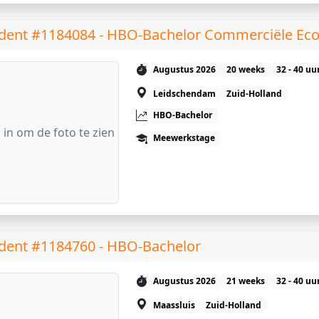
dent #1184084 - HBO-Bachelor Commerciële Ec
Augustus 2026
20 weeks
32 - 40 uu
Leidschendam
Zuid-Holland
HBO-Bachelor
 in om de foto te zien
Meewerkstage
dent #1184760 - HBO-Bachelor
Augustus 2026
21 weeks
32 - 40 uu
Maassluis
Zuid-Holland