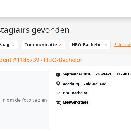
tagiairs gevonden
Haag
Communicatie
HBO-Bachelor
Filters 
dent #1185739 - HBO-Bachelor
September 2026
26 weeks
32 - 40 
Voorburg
Zuid-Holland
HBO-Bachelor
 in om de foto te zien
Meewerkstage