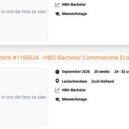
HBO-Bachelor
 in om de foto te zien
Meewerkstage
dent #1165624 - HBO-Bachelor Commerciële Ec
September 2026
20 weeks
24 - 32 
Leidschendam
Zuid-Holland
HBO-Bachelor
 in om de foto te zien
Meewerkstage