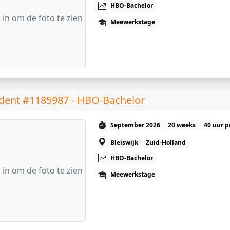
HBO-Bachelor
 in om de foto te zien
Meewerkstage
dent #1185987 - HBO-Bachelor
September 2026
20 weeks
40 uur p
Bleiswijk
Zuid-Holland
HBO-Bachelor
 in om de foto te zien
Meewerkstage