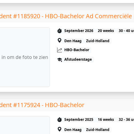
dent #1185920 - HBO-Bachelor Ad Commerciële
September 2026
20 weeks
30 - 40 
Den Haag
Zuid-Holland
HBO-Bachelor
 in om de foto te zien
Afstudeerstage
dent #1175924 - HBO-Bachelor
September 2025
16 weeks
32 - 36 
Den Haag
Zuid-Holland