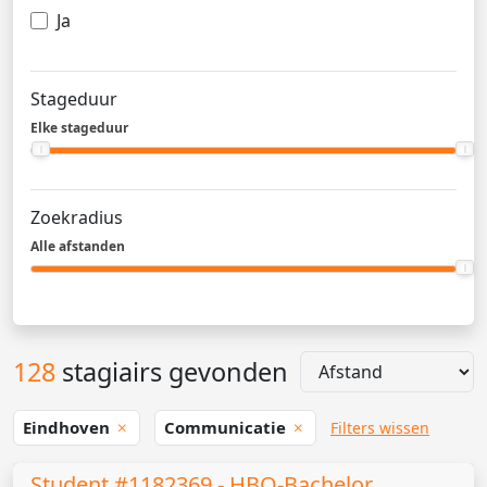
Ja
Stageduur
Elke stageduur
Zoekradius
Alle afstanden
128
stagiairs gevonden
Eindhoven
Communicatie
Filters wissen
Student #1182369 - HBO-Bachelor