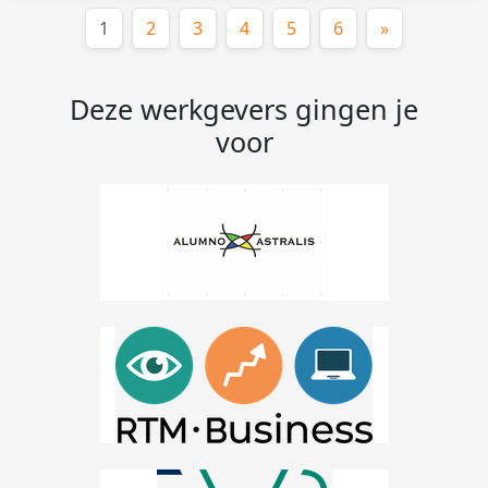
(huidige)
1
2
3
4
5
6
»
Deze werkgevers gingen je
voor