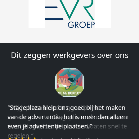
Dit zeggen werkgevers over ons
″Wij hebben in ieder geval prima
ervaringen met Stageplaza: elke keer weer
weet Stageplaza prima kandidaten snel te
regelen.″