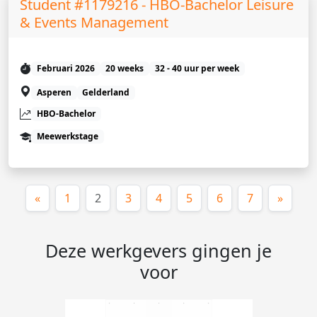
Student #1179216 - HBO-Bachelor Leisure
& Events Management
Februari 2026
20 weeks
32 - 40 uur per week
Asperen
Gelderland
HBO-Bachelor
Meewerkstage
(huidige)
«
1
2
3
4
5
6
7
»
Deze werkgevers gingen je
voor