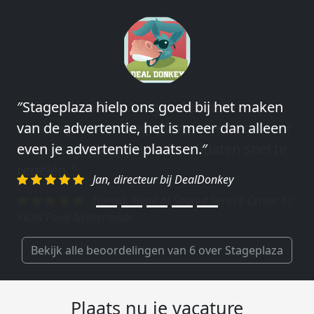
″Wij hebben in ieder geval prima
ervaringen met Stageplaza: elke keer weer
weet Stageplaza prima kandidaten snel te
regelen.″
Harald, Head of Shared Service Center bij
VION Food Netherlands
Bekijk alle beoordelingen van 6 over Stageplaza
Plaats nu je vacature