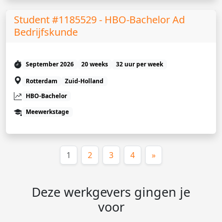
Student #1185529 - HBO-Bachelor Ad
Bedrijfskunde
September 2026
20 weeks
32 uur per week
Rotterdam
Zuid-Holland
HBO-Bachelor
Meewerkstage
(huidige)
1
2
3
4
»
Deze werkgevers gingen je
voor