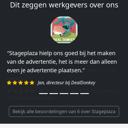
Dit zeggen werkgevers over ons
″Wij hebben in ieder geval prima
ervaringen met Stageplaza: elke keer weer
weet Stageplaza prima kandidaten snel te
regelen.″
Harald, Head of Shared Service Center bij
VION Food Netherlands
Bekijk alle beoordelingen van 6 over Stageplaza