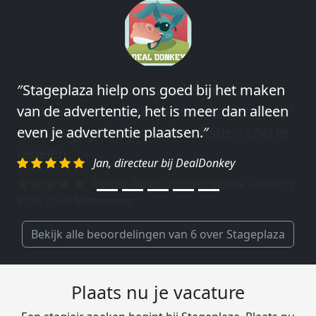
″Stageplaza hielp ons goed bij het maken
″Wij hebben in ieder geval prima
van de advertentie, het is meer dan alleen
ervaringen met Stageplaza: elke keer weer
even je advertentie plaatsen.″
weet Stageplaza prima kandidaten snel te
regelen.″
Jan, directeur bij DealDonkey
Harald, Head of Shared Service Center bij
VION Food Netherlands
Bekijk alle beoordelingen van 6 over Stageplaza
Plaats nu je vacature