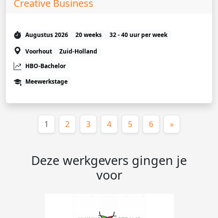
Creative Business
Augustus 2026
20 weeks
32 - 40 uur per week
Voorhout
Zuid-Holland
HBO-Bachelor
Meewerkstage
(huidige)
1
2
3
4
5
6
»
Deze werkgevers gingen je
voor