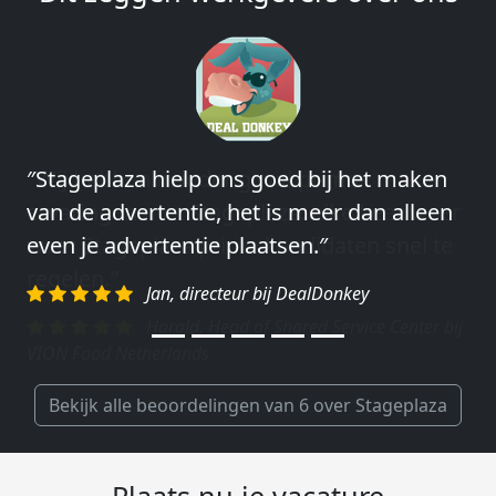
″Wij hebben in ieder geval prima
ervaringen met Stageplaza: elke keer weer
weet Stageplaza prima kandidaten snel te
regelen.″
Harald, Head of Shared Service Center bij
VION Food Netherlands
Bekijk alle beoordelingen van 6 over Stageplaza