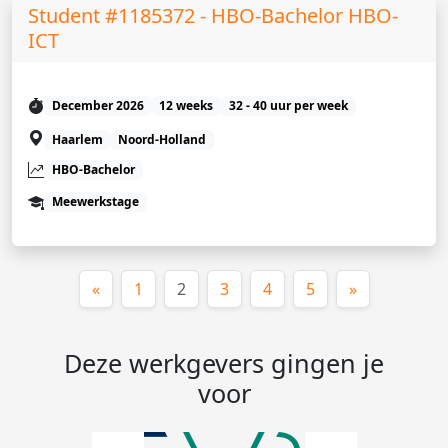
Student #1185372 - HBO-Bachelor HBO-
ICT
December 2026
12 weeks
32 - 40 uur per week
Haarlem
Noord-Holland
HBO-Bachelor
Meewerkstage
(huidige)
«
1
2
3
4
5
»
Deze werkgevers gingen je
voor