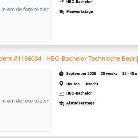
HBO-Bachelor
 in om de foto te zien
Meewerkstage
dent #1186034 - HBO-Bachelor Technische Bedri
September 2026
20 weeks
32 - 40 
Houten
Utrecht
HBO-Bachelor
 in om de foto te zien
Afstudeerstage