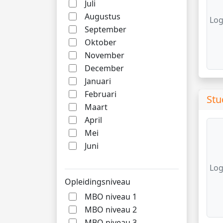
Juli
Augustus
Log
September
Oktober
November
December
Januari
Februari
Stu
Maart
April
Mei
Juni
Log
Opleidingsniveau
MBO niveau 1
MBO niveau 2
MBO niveau 3