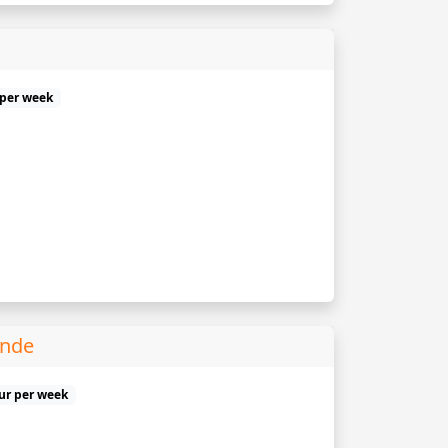
 per week
unde
uur per week