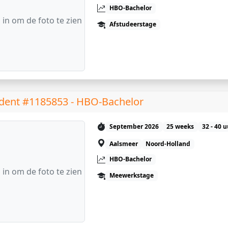
HBO-Bachelor
 in om de foto te zien
Afstudeerstage
dent #1185853 - HBO-Bachelor
September 2026
25 weeks
32 - 40 
Aalsmeer
Noord-Holland
HBO-Bachelor
 in om de foto te zien
Meewerkstage