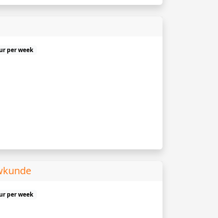
uur per week
uwkunde
uur per week