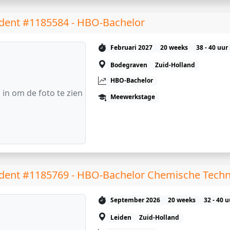
dent #1185584 - HBO-Bachelor
Februari 2027
20 weeks
38 - 40 uur
Bodegraven
Zuid-Holland
HBO-Bachelor
 in om de foto te zien
Meewerkstage
dent #1185769 - HBO-Bachelor Chemische Techn
September 2026
20 weeks
32 - 40 
Leiden
Zuid-Holland