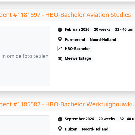
dent #1181597 - HBO-Bachelor Aviation Studies
Februari 2026
20 weeks
32 - 40 uur
Purmerend
Noord-Holland
HBO-Bachelor
 in om de foto te zien
Meewerkstage
dent #1185582 - HBO-Bachelor Werktuigbouwk
September 2026
20 weeks
32 - 40 
Huizen
Noord-Holland