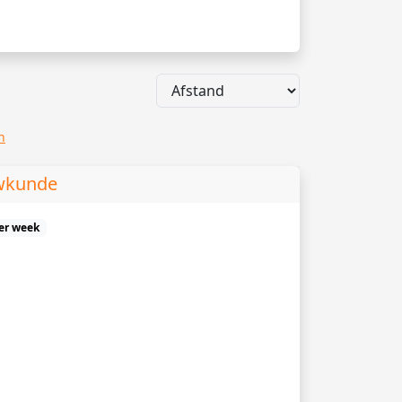
n
uwkunde
er week