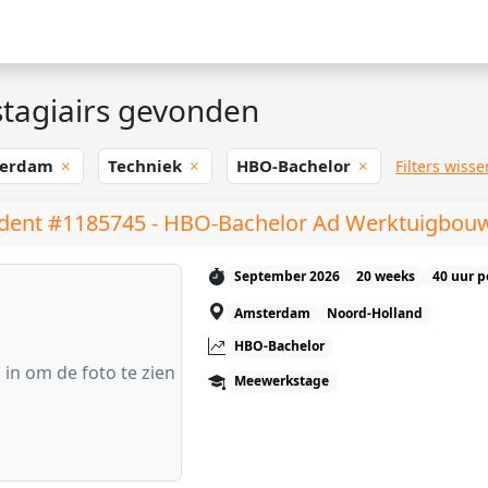
tagiairs gevonden
terdam
Techniek
HBO-Bachelor
Filters wisse
dent #1185745 - HBO-Bachelor Ad Werktuigbo
September 2026
20 weeks
40 uur p
Amsterdam
Noord-Holland
HBO-Bachelor
 in om de foto te zien
Meewerkstage