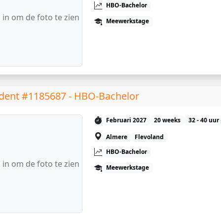
HBO-Bachelor
 in om de foto te zien
Meewerkstage
dent #1185687 - HBO-Bachelor
Februari 2027
20 weeks
32 - 40 uur
Almere
Flevoland
HBO-Bachelor
 in om de foto te zien
Meewerkstage