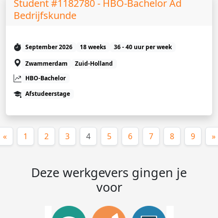
Student #1182780 - HBO-Bachelor Ad
Bedrijfskunde
September 2026
18 weeks
36 - 40 uur per week
Zwammerdam
Zuid-Holland
HBO-Bachelor
Afstudeerstage
(huidige)
«
1
2
3
4
5
6
7
8
9
»
Deze werkgevers gingen je
voor