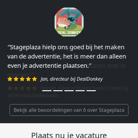
″Wij hebben in ieder geval prima
ervaringen met Stageplaza: elke keer weer
weet Stageplaza prima kandidaten snel te
regelen.″
Harald, Head of Shared Service Center bij
VION Food Netherlands
Bekijk alle beoordelingen van 6 over Stageplaza
Plaats nu je vacature