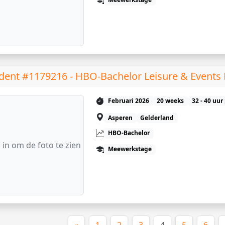
dent #1179216 - HBO-Bachelor Leisure & Event
Februari 2026
20 weeks
32 - 40 uur
Asperen
Gelderland
HBO-Bachelor
 in om de foto te zien
Meewerkstage
(huidige)