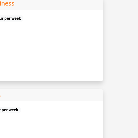
iness
uur per week
s
r per week