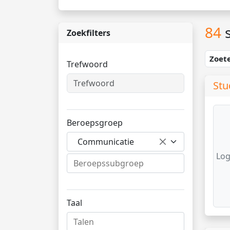
84
s
Zoekfilters
Zoet
Trefwoord
Stu
Beroepsgroep
Communicatie
Log
Taal