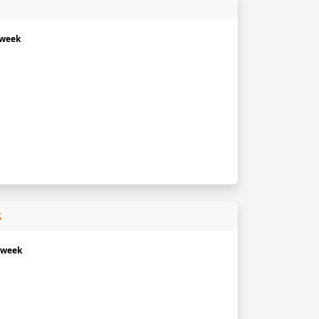
 week
s
r week