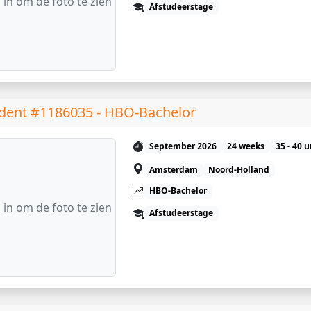
 in om de foto te zien
Afstudeerstage
dent #1186035 - HBO-Bachelor
September 2026
24 weeks
35 - 40 
Amsterdam
Noord-Holland
HBO-Bachelor
 in om de foto te zien
Afstudeerstage