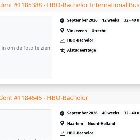
dent #1185388 - HBO-Bachelor International Bus
September 2026
12 weeks
32 - 40 
Vinkeveen
Utrecht
HBO-Bachelor
 in om de foto te zien
Afstudeerstage
dent #1184545 - HBO-Bachelor
September 2026
40 weeks
32 - 40 
Haarlem
Noord-Holland
HBO-Bachelor