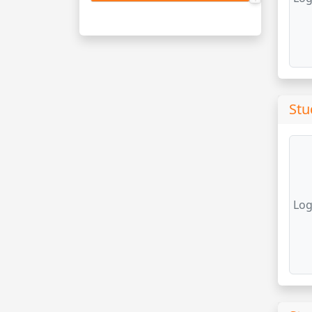
Stu
Log