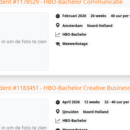
dent #1178529 - HBO-Bachelor Communicatie
Februari 2026
20 weeks
40 uur per
Amsterdam
Noord-Holland
HBO-Bachelor
 in om de foto te zien
Meewerkstage
dent #1183451 - HBO-Bachelor Creative Busines
April 2026
12 weeks
32 - 40 uur pe
IJmuiden
Noord-Holland
HBO-Bachelor
 in om de foto te zien
Meewerkstage