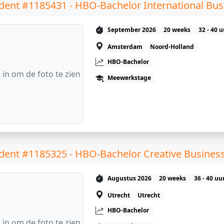
dent #1185431 - HBO-Bachelor International Bus
September 2026
20 weeks
32 - 40 
Amsterdam
Noord-Holland
HBO-Bachelor
 in om de foto te zien
Meewerkstage
dent #1185325 - HBO-Bachelor Creative Busines
Augustus 2026
20 weeks
36 - 40 uu
Utrecht
Utrecht
HBO-Bachelor
 in om de foto te zien