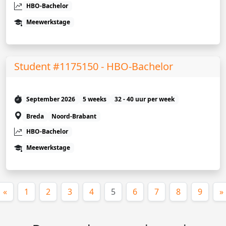
HBO-Bachelor
Meewerkstage
Student #1175150 - HBO-Bachelor
September 2026
5 weeks
32 - 40 uur per week
Breda
Noord-Brabant
HBO-Bachelor
Meewerkstage
(huidige)
«
1
2
3
4
5
6
7
8
9
»