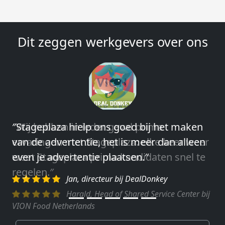
Dit zeggen werkgevers over ons
″Wij hebben in ieder geval prima
ervaringen met Stageplaza: elke keer weer
weet Stageplaza prima kandidaten snel te
regelen.″
Harald, Head of Shared Service Center bij
VION Food Netherlands