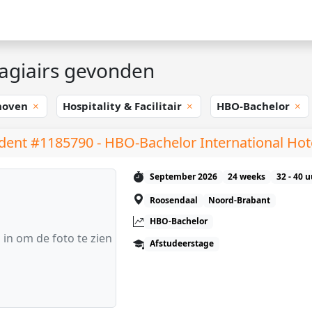
agiairs gevonden
hoven
Hospitality & Facilitair
HBO-Bachelor
dent #1185790 - HBO-Bachelor International Ho
September 2026
24 weeks
32 - 40 
Roosendaal
Noord-Brabant
HBO-Bachelor
 in om de foto te zien
Afstudeerstage