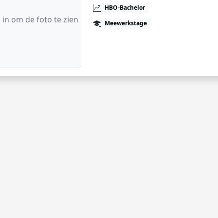
HBO-Bachelor
 in om de foto te zien
Meewerkstage