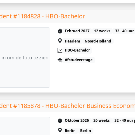
dent #1184828 - HBO-Bachelor
Februari 2027
12 weeks
32 - 40 uur
Haarlem
Noord-Holland
HBO-Bachelor
 in om de foto te zien
Afstudeerstage
dent #1185878 - HBO-Bachelor Business Econom
Oktober 2026
20 weeks
32 - 40 uur
Berlin
Berlin