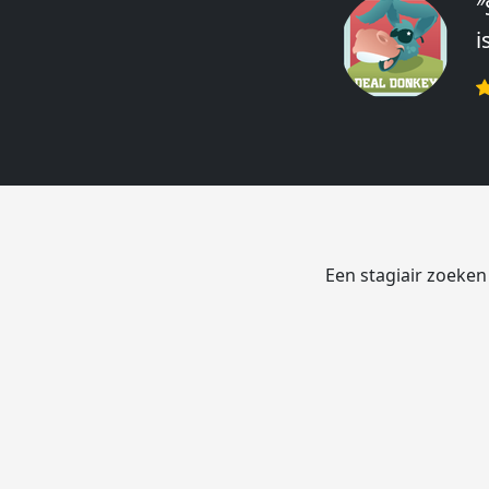
″
″
i
e
r
Een stagiair zoeken