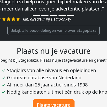
Stageplaza hielp ons goed bij het maken van de a
Wij hebben in ieder geval prima ervaringen met 
s meer dan alleen even je advertentie plaatsen.″
lke keer weer weet Stageplaza prima kandidaten 
egelen.″
Jan, directeur bij DealDonkey
Harald, Head of Shared Service Center bij VION F
Bekijk alle beoordelingen van 6 over Stageplaza
Plaats nu je vacature
 begint bij Stageplaza. Plaats nu je stagevacature en geniet
Stagiairs van alle niveaus en opleidingen
Grootste database van Nederland
Al meer dan 25 jaar actief sinds 1998
Nodig kandidaten uit met één druk op de kn