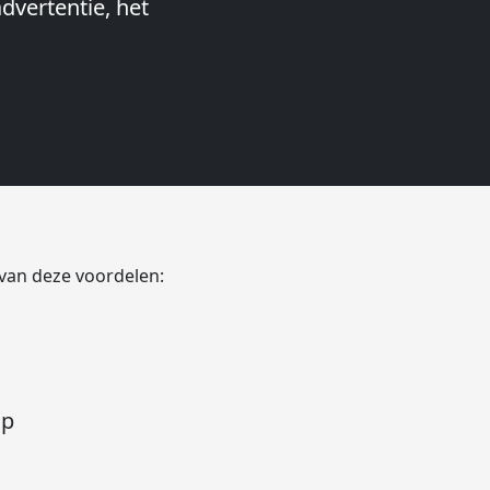
dvertentie, het
Stageplaza:
snel te
ood Netherlands
 van deze voordelen:
op