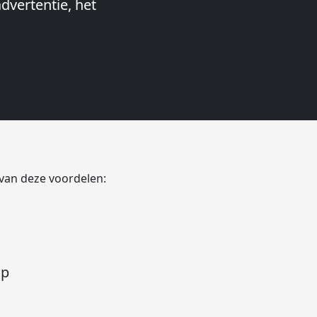
dvertentie, het
Stageplaza:
snel te
ood Netherlands
 van deze voordelen:
op