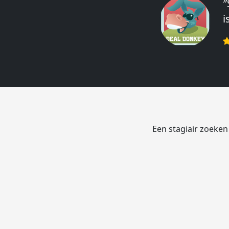
″
″
i
e
r
Een stagiair zoeken