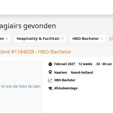
agiairs gevonden
en
Hospitality & Facilitair
HBO-Bachelor
Fi
dent #1184828 - HBO-Bachelor
Februari 2027
12 weeks
32 - 40 uur
Haarlem
Noord-Holland
HBO-Bachelor
 in om de foto te zien
Afstudeerstage