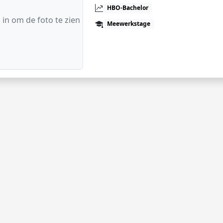
HBO-Bachelor
 in om de foto te zien
Meewerkstage