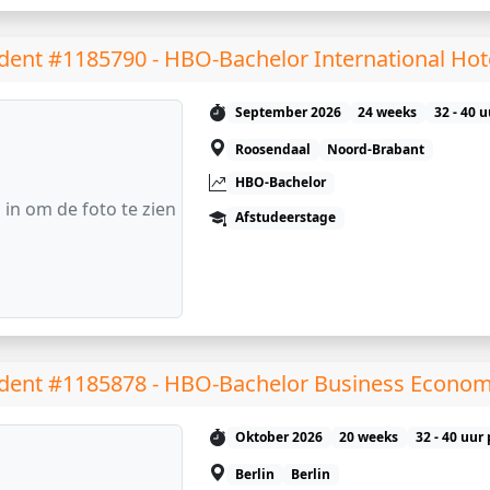
dent #1185790 - HBO-Bachelor International Ho
September 2026
24 weeks
32 - 40 
Roosendaal
Noord-Brabant
HBO-Bachelor
 in om de foto te zien
Afstudeerstage
dent #1185878 - HBO-Bachelor Business Econom
Oktober 2026
20 weeks
32 - 40 uur
Berlin
Berlin