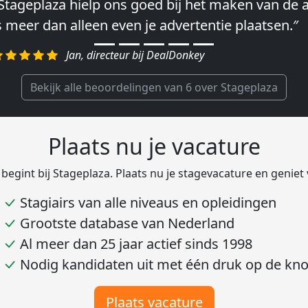
Stageplaza hielp ons goed bij het maken van de a
Wij hebben in ieder geval prima ervaringen met 
s meer dan alleen even je advertentie plaatsen.″
lke keer weer weet Stageplaza prima kandidaten 
egelen.″
Jan, directeur bij DealDonkey
Harald, Head of Shared Service Center bij VION F
Bekijk alle beoordelingen van 6 over Stageplaza
Plaats nu je vacature
 begint bij Stageplaza. Plaats nu je stagevacature en geniet
Stagiairs van alle niveaus en opleidingen
Grootste database van Nederland
Al meer dan 25 jaar actief sinds 1998
Nodig kandidaten uit met één druk op de kn