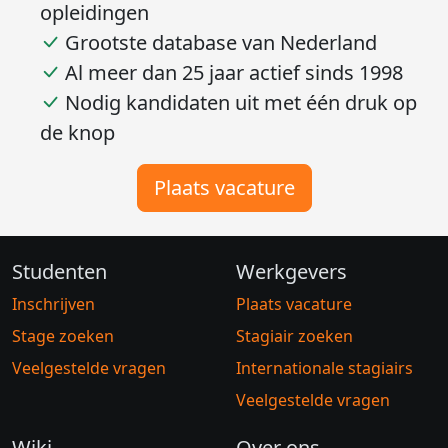
Stagiairs van alle niveaus en
opleidingen
Grootste database van Nederland
Al meer dan 25 jaar actief sinds 1998
Nodig kandidaten uit met één druk op
de knop
Plaats vacature
Studenten
Werkgevers
Inschrijven
Plaats vacature
Stage zoeken
Stagiair zoeken
Veelgestelde vragen
Internationale stagiairs