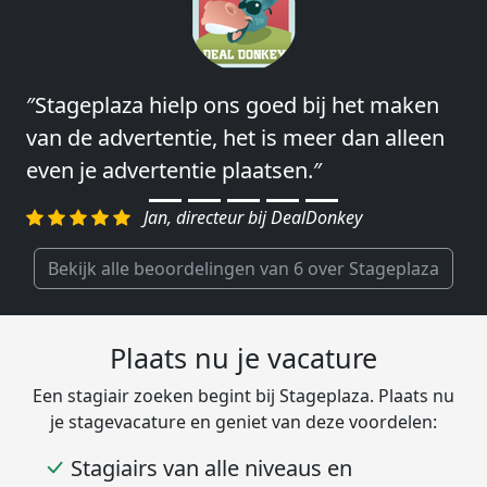
″Stageplaza hielp ons goed bij het maken
″Wij hebben in ieder geval prima
van de advertentie, het is meer dan alleen
ervaringen met Stageplaza: elke keer weer
even je advertentie plaatsen.″
weet Stageplaza prima kandidaten snel te
regelen.″
Jan, directeur bij DealDonkey
Harald, Head of Shared Service Center bij
VION Food Netherlands
Bekijk alle beoordelingen van 6 over Stageplaza
Plaats nu je vacature
Een stagiair zoeken begint bij Stageplaza. Plaats nu
je stagevacature en geniet van deze voordelen: