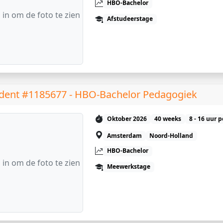
HBO-Bachelor
 in om de foto te zien
Afstudeerstage
dent #1185677 - HBO-Bachelor Pedagogiek
Oktober 2026
40 weeks
8 - 16 uur 
Amsterdam
Noord-Holland
HBO-Bachelor
 in om de foto te zien
Meewerkstage