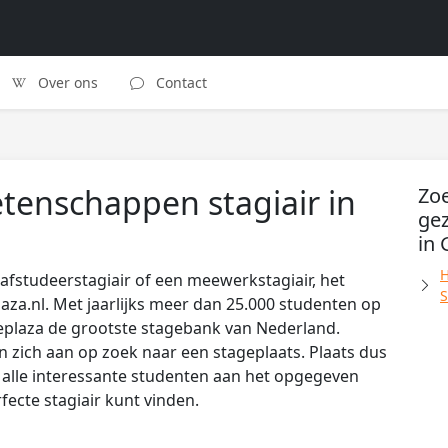
Over ons
Contact
enschappen stagiair in
Zo
ge
in
H
afstudeerstagiair of een meewerkstagiair, het
S
laza.nl. Met jaarlijks meer dan 25.000 studenten op
eplaza de grootste stagebank van Nederland.
zich aan op zoek naar een stageplaats. Plaats dus
s alle interessante studenten aan het opgegeven
rfecte stagiair kunt vinden.