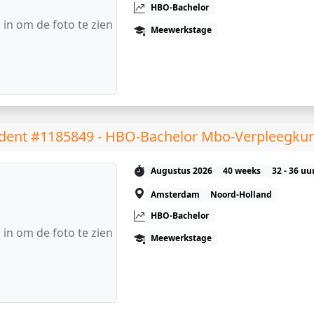
HBO-Bachelor
 in om de foto te zien
Meewerkstage
dent #1185849 - HBO-Bachelor Mbo-Verpleegku
Augustus 2026
40 weeks
32 - 36 uu
Amsterdam
Noord-Holland
HBO-Bachelor
 in om de foto te zien
Meewerkstage