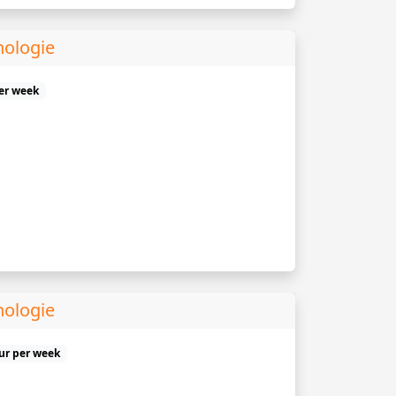
hologie
er week
hologie
uur per week