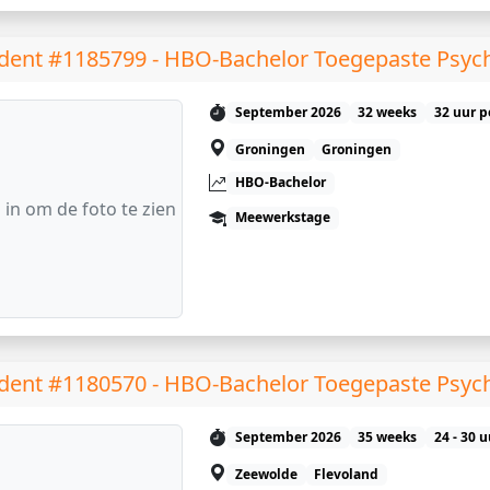
dent #1185799 - HBO-Bachelor Toegepaste Psyc
September 2026
32 weeks
32 uur p
Groningen
Groningen
HBO-Bachelor
 in om de foto te zien
Meewerkstage
dent #1180570 - HBO-Bachelor Toegepaste Psyc
September 2026
35 weeks
24 - 30 
Zeewolde
Flevoland