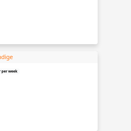
ndige
r per week