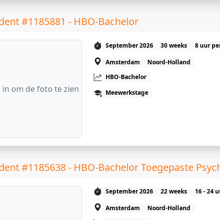
dent #1185881 - HBO-Bachelor
September 2026
30 weeks
8 uur pe
Amsterdam
Noord-Holland
HBO-Bachelor
 in om de foto te zien
Meewerkstage
dent #1185638 - HBO-Bachelor Toegepaste Psyc
September 2026
22 weeks
16 - 24 
Amsterdam
Noord-Holland