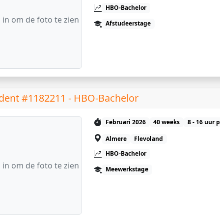
HBO-Bachelor
 in om de foto te zien
Afstudeerstage
dent #1182211 - HBO-Bachelor
Februari 2026
40 weeks
8 - 16 uur 
Almere
Flevoland
HBO-Bachelor
 in om de foto te zien
Meewerkstage