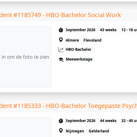
dent #1185749 - HBO-Bachelor Social Work
September 2026
43 weeks
12 - 18 
Almere
Flevoland
HBO-Bachelor
 in om de foto te zien
Meewerkstage
dent #1185333 - HBO-Bachelor Toegepaste Psyc
September 2026
44 weeks
32 - 40 
Nijmegen
Gelderland