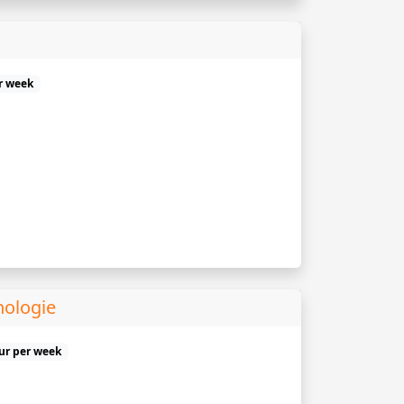
r week
hologie
uur per week