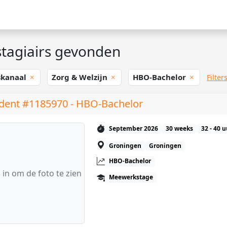
tagiairs gevonden
skanaal
Zorg & Welzijn
HBO-Bachelor
Filter
dent #1185970 - HBO-Bachelor
September 2026
30 weeks
32 - 40 
Groningen
Groningen
HBO-Bachelor
 in om de foto te zien
Meewerkstage