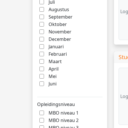
Juli
Augustus
Log
September
Oktober
November
December
Januari
Februari
Stu
Maart
April
Mei
Juni
Log
Opleidingsniveau
MBO niveau 1
MBO niveau 2
MBO niveau 3