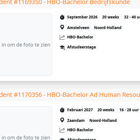
dent #1169350 - HBO-Bachelor Bedrijfskunde
September 2026
20 weeks
32 - 40 
Amstelveen
Noord-Holland
HBO-Bachelor
 in om de foto te zien
Afstudeerstage
dent #1170356 - HBO-Bachelor Ad Human Reso
Februari 2027
20 weeks
16 - 28 uur
Zaandam
Noord-Holland
HBO-Bachelor
 in om de foto te zien
Afstudeerstage