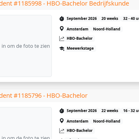
dent #1185998 - HBO-Bachelor Bedrijfskunde
September 2026
20 weeks
32 - 40 
Amsterdam
Noord-Holland
HBO-Bachelor
 in om de foto te zien
Meewerkstage
dent #1185796 - HBO-Bachelor
September 2026
22 weeks
16 - 32 
Amsterdam
Noord-Holland
HBO-Bachelor
 in om de foto te zien