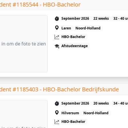
dent #1185544 - HBO-Bachelor
September 2026
22 weeks
32 - 40 
Laren
Noord-Holland
HBO-Bachelor
 in om de foto te zien
Afstudeerstage
dent #1185403 - HBO-Bachelor Bedrijfskunde
September 2026
20 weeks
34 - 40 
Hilversum
Noord-Holland
HBO-Bachelor