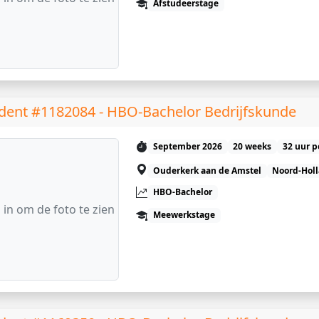
Afstudeerstage
dent #1182084 - HBO-Bachelor Bedrijfskunde
September 2026
20 weeks
32 uur p
Ouderkerk aan de Amstel
Noord-Hol
HBO-Bachelor
 in om de foto te zien
Meewerkstage