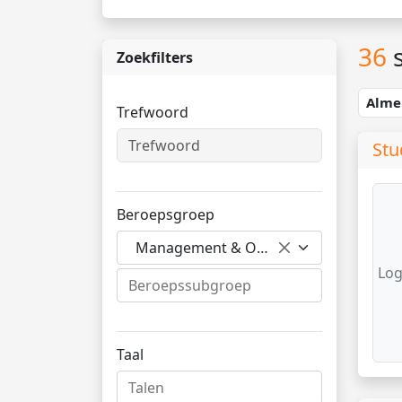
36
s
Zoekfilters
Alme
Trefwoord
Stu
Beroepsgroep
Management & Organisatie
Log
Taal