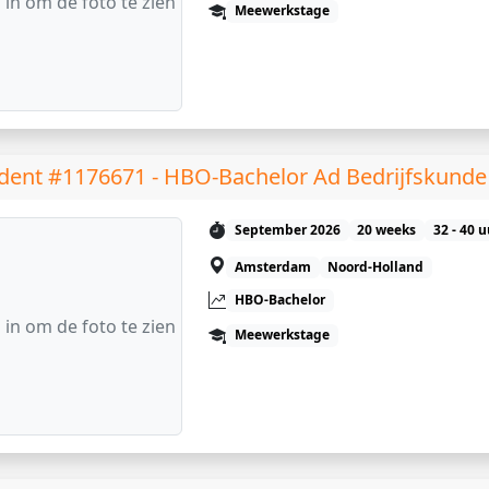
 in om de foto te zien
Meewerkstage
dent #1176671 - HBO-Bachelor Ad Bedrijfskunde
September 2026
20 weeks
32 - 40 
Amsterdam
Noord-Holland
HBO-Bachelor
 in om de foto te zien
Meewerkstage