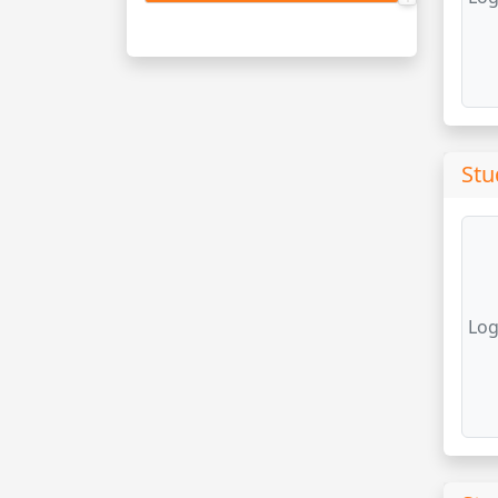
Stu
Log