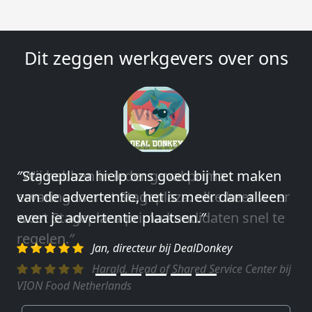
Dit zeggen werkgevers over ons
″Wij hebben in ieder geval prima
ervaringen met Stageplaza: elke keer weer
weet Stageplaza prima kandidaten snel te
regelen.″
Harald, Head of Shared Service Center bij
VION Food Netherlands