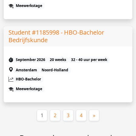
Meewerkstage
Student #1185998 - HBO-Bachelor
Bedrijfskunde
September 2026
20 weeks
32 - 40 uur per week
Amsterdam
Noord-Holland
HBO-Bachelor
Meewerkstage
(huidige)
1
2
3
4
»