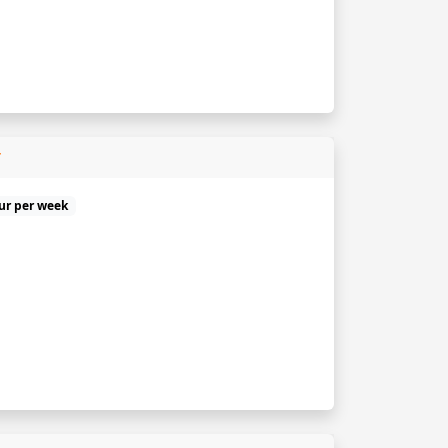
r
uur per week