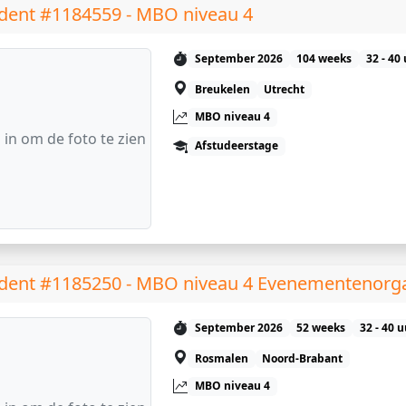
dent #1184559 - MBO niveau 4
September 2026
104 weeks
32 - 40
Breukelen
Utrecht
MBO niveau 4
 in om de foto te zien
Afstudeerstage
dent #1185250 - MBO niveau 4 Evenementenorga
September 2026
52 weeks
32 - 40 
Rosmalen
Noord-Brabant
MBO niveau 4