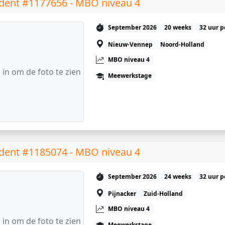
dent #1177656 - MBO niveau 4
September 2026
20 weeks
32 uur p
Nieuw-Vennep
Noord-Holland
MBO niveau 4
 in om de foto te zien
Meewerkstage
dent #1185074 - MBO niveau 4
September 2026
24 weeks
32 uur p
Pijnacker
Zuid-Holland
MBO niveau 4
 in om de foto te zien
Meewerkstage