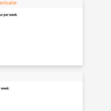
nisatie
uur per week
r week