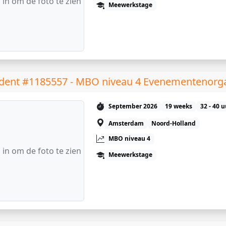
 in om de foto te zien
Meewerkstage
dent #1185557 - MBO niveau 4 Evenementenorga
September 2026
19 weeks
32 - 40 
Amsterdam
Noord-Holland
MBO niveau 4
 in om de foto te zien
Meewerkstage