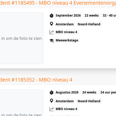
dent #1185495 - MBO niveau 4 Evenementenorga
September 2026
22 weeks
32 - 40 
Amsterdam
Noord-Holland
MBO niveau 4
 in om de foto te zien
Meewerkstage
dent #1185352 - MBO niveau 4
Augustus 2026
24 weeks
24 uur pe
Amsterdam
Noord-Holland
MBO niveau 4
 in om de foto te zien