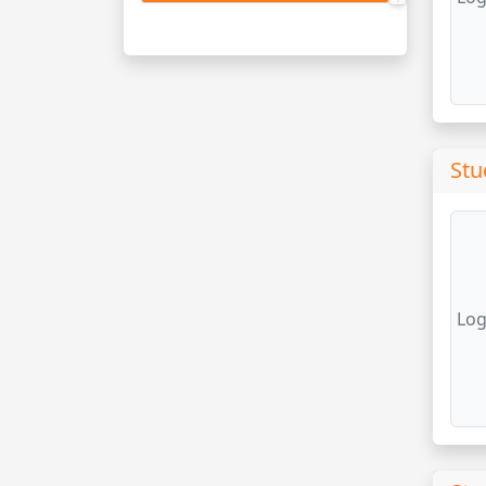
Stu
Log