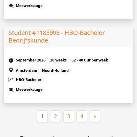
Meewerkstage
Student #1185998 - HBO-Bachelor
Bedrijfskunde
September 2026
20 weeks
32 - 40 uur per week
Amsterdam
Noord-Holland
HBO-Bachelor
Meewerkstage
(huidige)
1
2
3
4
»