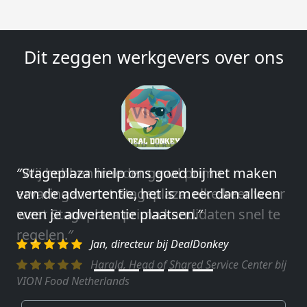
Dit zeggen werkgevers over ons
″Wij hebben in ieder geval prima
ervaringen met Stageplaza: elke keer weer
weet Stageplaza prima kandidaten snel te
regelen.″
Harald, Head of Shared Service Center bij
VION Food Netherlands