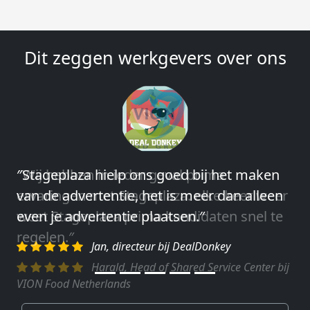
Dit zeggen werkgevers over ons
″Wij hebben in ieder geval prima
ervaringen met Stageplaza: elke keer weer
weet Stageplaza prima kandidaten snel te
regelen.″
Harald, Head of Shared Service Center bij
VION Food Netherlands