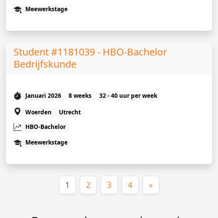
Meewerkstage
Student #1181039 - HBO-Bachelor
Bedrijfskunde
Januari 2026
8 weeks
32 - 40 uur per week
Woerden
Utrecht
HBO-Bachelor
Meewerkstage
(huidige)
1
2
3
4
»