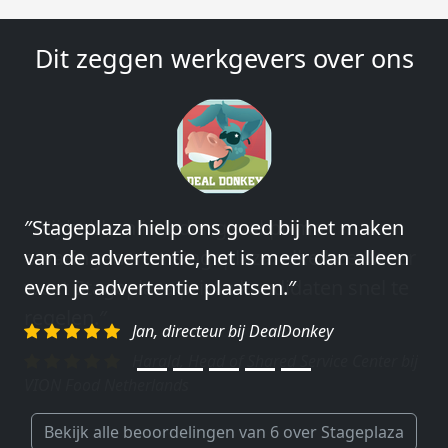
Dit zeggen werkgevers over ons
″Wij hebben in ieder geval prima
ervaringen met Stageplaza: elke keer weer
weet Stageplaza prima kandidaten snel te
regelen.″
Harald, Head of Shared Service Center bij
VION Food Netherlands
Bekijk alle beoordelingen van 6 over Stageplaza