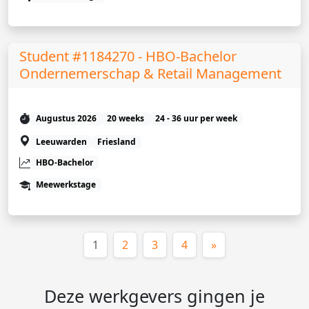
Student #1184270 - HBO-Bachelor
Ondernemerschap & Retail Management
Augustus 2026
20 weeks
24 - 36 uur per week
Leeuwarden
Friesland
HBO-Bachelor
Meewerkstage
(huidige)
1
2
3
4
»
Deze werkgevers gingen je