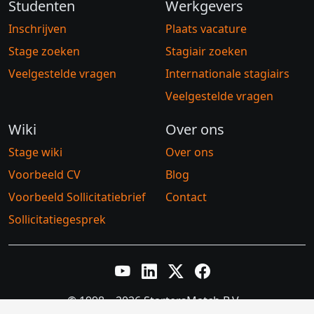
Studenten
Werkgevers
Inschrijven
Plaats vacature
Stage zoeken
Stagiair zoeken
Veelgestelde vragen
Internationale stagiairs
Veelgestelde vragen
Wiki
Over ons
Stage wiki
Over ons
Voorbeeld CV
Blog
Voorbeeld Sollicitatiebrief
Contact
Sollicitatiegesprek
YouTube
LinkedIn
Twitter X
Facebook
© 1998 – 2026 StartersMatch B.V.