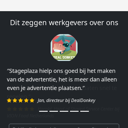
Dit zeggen werkgevers over ons
″Wij hebben in ieder geval prima
ervaringen met Stageplaza: elke keer weer
weet Stageplaza prima kandidaten snel te
regelen.″
Harald, Head of Shared Service Center bij
VION Food Netherlands