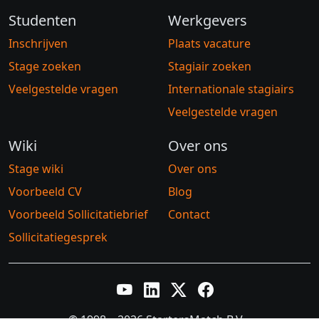
Studenten
Werkgevers
Inschrijven
Plaats vacature
Stage zoeken
Stagiair zoeken
Veelgestelde vragen
Internationale stagiairs
Veelgestelde vragen
Wiki
Over ons
Stage wiki
Over ons
Voorbeeld CV
Blog
Voorbeeld Sollicitatiebrief
Contact
Sollicitatiegesprek
YouTube
LinkedIn
Twitter X
Facebook