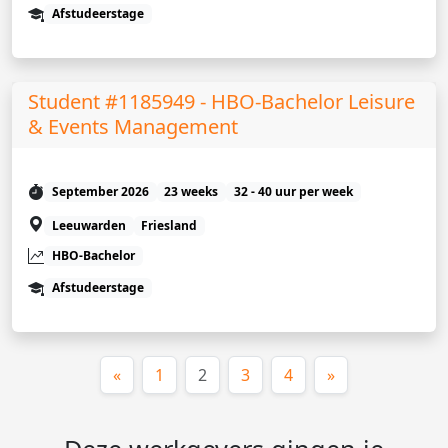
Afstudeerstage
Student #1185949 - HBO-Bachelor Leisure
& Events Management
September 2026
23 weeks
32 - 40 uur per week
Leeuwarden
Friesland
HBO-Bachelor
Afstudeerstage
(huidige)
«
1
2
3
4
»