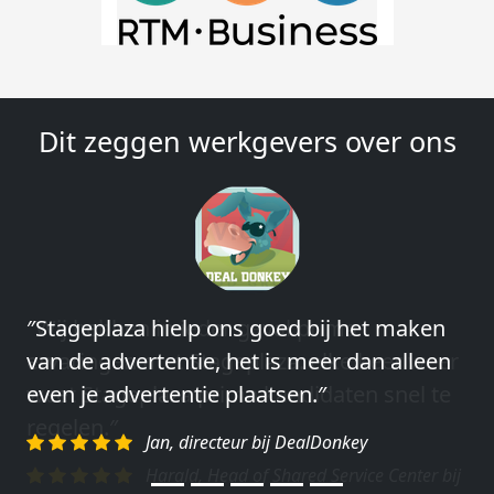
Dit zeggen werkgevers over ons
″Wij hebben in ieder geval prima
ervaringen met Stageplaza: elke keer weer
weet Stageplaza prima kandidaten snel te
regelen.″
Harald, Head of Shared Service Center bij