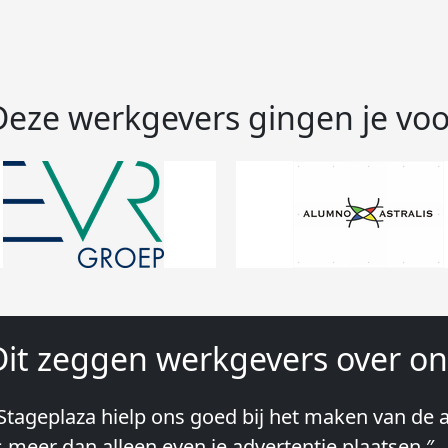
Deze werkgevers gingen je voo
Dit zeggen werkgevers over on
Stageplaza hielp ons goed bij het maken van de a
Wij hebben in ieder geval prima ervaringen met 
s meer dan alleen even je advertentie plaatsen.″
lke keer weer weet Stageplaza prima kandidaten 