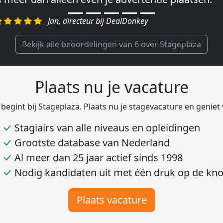
egelen.″
Jan, directeur bij DealDonkey
Harald, Head of Shared Service Center bij VION F
Bekijk alle beoordelingen van 6 over Stageplaza
Plaats nu je vacature
 begint bij Stageplaza. Plaats nu je stagevacature en geniet
Stagiairs van alle niveaus en opleidingen
Grootste database van Nederland
Al meer dan 25 jaar actief sinds 1998
Nodig kandidaten uit met één druk op de kn
Plaats vacature