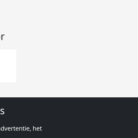
r
s
dvertentie, het
Stageplaza:
snel te