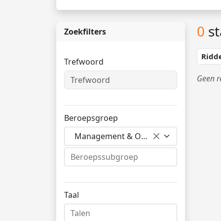
0
st
Zoekfilters
Ridd
Trefwoord
Geen r
Beroepsgroep
Management & Organisatie
Taal