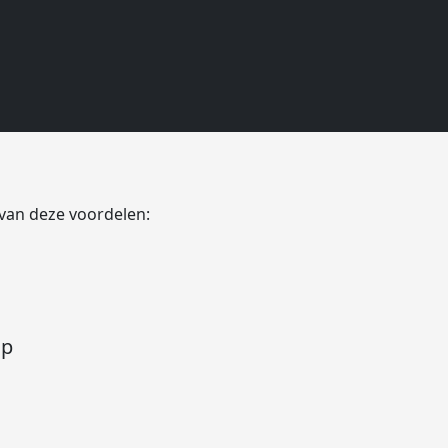
ood Netherlands
 van deze voordelen:
op