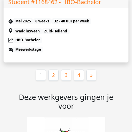
Student #1168462 - HBO-Bachelor
Mei 2025
8 weeks
32 - 40 uur per week
Waddinxveen
Zuid-Holland
HBO-Bachelor
Meewerkstage
(huidige)
1
2
3
4
»
Deze werkgevers gingen je
voor