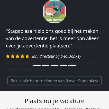
″Stageplaza hielp ons goed bij het maken
″Wij hebben in ieder geval prima
van de advertentie, het is meer dan alleen
ervaringen met Stageplaza: elke keer weer
even je advertentie plaatsen.″
weet Stageplaza prima kandidaten snel te
regelen.″
Jan, directeur bij DealDonkey
Harald, Head of Shared Service Center bij
VION Food Netherlands
Bekijk alle beoordelingen van 6 over Stageplaza
Plaats nu je vacature