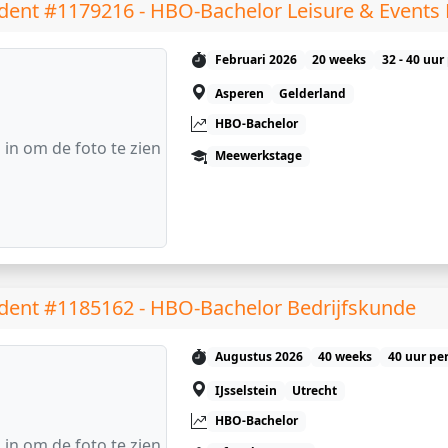
dent #1179216 - HBO-Bachelor Leisure & Event
Februari 2026
20 weeks
32 - 40 uur
Asperen
Gelderland
HBO-Bachelor
 in om de foto te zien
Meewerkstage
dent #1185162 - HBO-Bachelor Bedrijfskunde
Augustus 2026
40 weeks
40 uur pe
IJsselstein
Utrecht
HBO-Bachelor
 in om de foto te zien