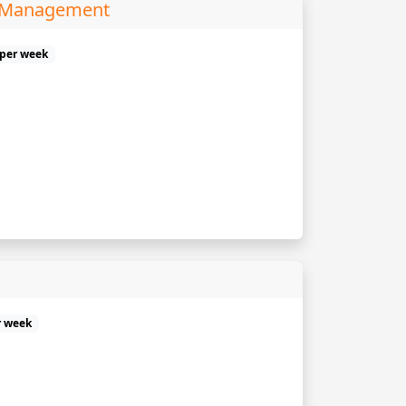
s Management
 per week
r week