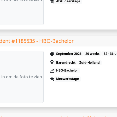
Afstudeerstage
dent #1185535 - HBO-Bachelor
September 2026
20 weeks
32 - 36 
Barendrecht
Zuid-Holland
HBO-Bachelor
 in om de foto te zien
Meewerkstage