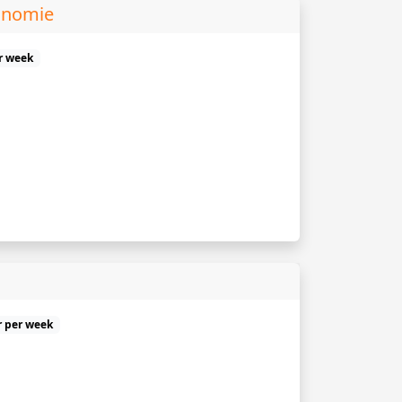
onomie
er week
r per week