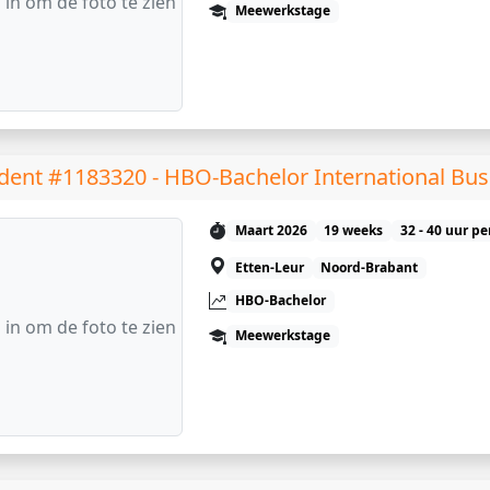
 in om de foto te zien
Meewerkstage
dent #1183320 - HBO-Bachelor International Bus
Maart 2026
19 weeks
32 - 40 uur p
Etten-Leur
Noord-Brabant
HBO-Bachelor
 in om de foto te zien
Meewerkstage