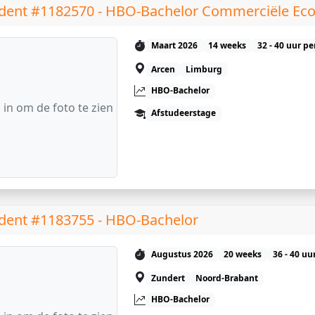
dent #1182570 - HBO-Bachelor Commerciële Ec
Maart 2026
14 weeks
32 - 40 uur p
Arcen
Limburg
HBO-Bachelor
 in om de foto te zien
Afstudeerstage
dent #1183755 - HBO-Bachelor
Augustus 2026
20 weeks
36 - 40 uu
Zundert
Noord-Brabant
HBO-Bachelor