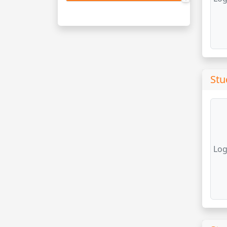
Stu
Log