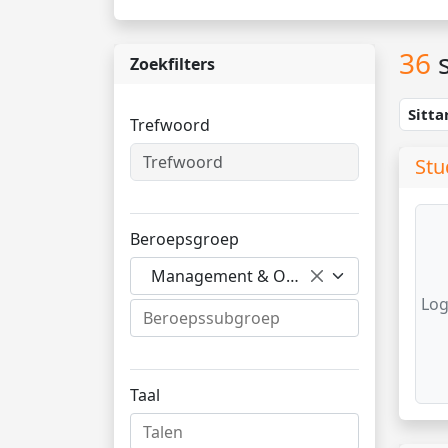
36
s
Zoekfilters
Sitt
Trefwoord
Stu
Beroepsgroep
Management & Organisatie
Log
Taal