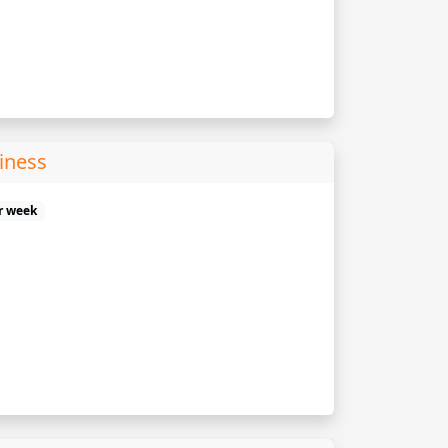
iness
er week