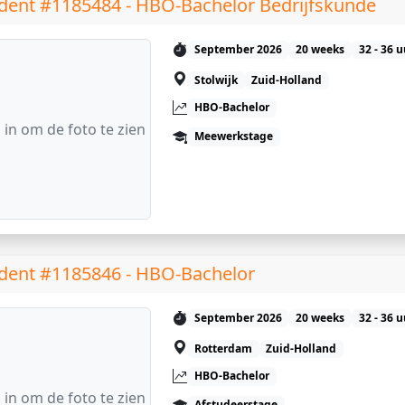
dent #1185484 - HBO-Bachelor Bedrijfskunde
September 2026
20 weeks
32 - 36 
Stolwijk
Zuid-Holland
HBO-Bachelor
 in om de foto te zien
Meewerkstage
dent #1185846 - HBO-Bachelor
September 2026
20 weeks
32 - 36 
Rotterdam
Zuid-Holland
HBO-Bachelor
 in om de foto te zien
Afstudeerstage