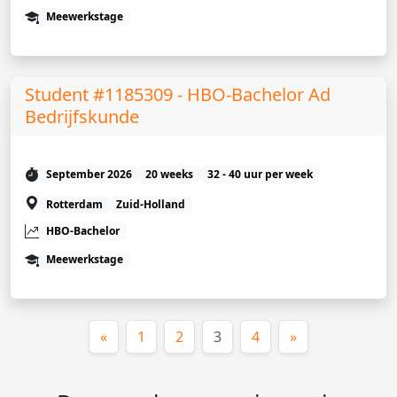
Meewerkstage
Student #1185309 - HBO-Bachelor Ad
Bedrijfskunde
September 2026
20 weeks
32 - 40 uur per week
Rotterdam
Zuid-Holland
HBO-Bachelor
Meewerkstage
(huidige)
«
1
2
3
4
»