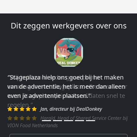
Dit zeggen werkgevers over ons
″Wij hebben in ieder geval prima
ervaringen met Stageplaza: elke keer weer
weet Stageplaza prima kandidaten snel te
regelen.″
Harald, Head of Shared Service Center bij
VION Food Netherlands