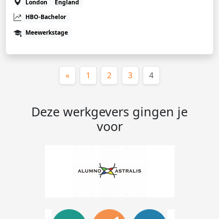
London
England
HBO-Bachelor
Meewerkstage
(huidige)
«
1
2
3
4
Deze werkgevers gingen je
voor