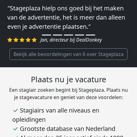
″Stageplaza hielp ons goed bij het maken
″Wij hebben in ieder geval prima
van de advertentie, het is meer dan alleen
ervaringen met Stageplaza: elke keer weer
even je advertentie plaatsen.″
weet Stageplaza prima kandidaten snel te
regelen.″
Jan, directeur bij DealDonkey
Harald, Head of Shared Service Center bij
VION Food Netherlands
Bekijk alle beoordelingen van 6 over Stageplaza
Plaats nu je vacature
Een stagiair zoeken begint bij Stageplaza. Plaats nu
je stagevacature en geniet van deze voordelen:
Stagiairs van alle niveaus en
opleidingen