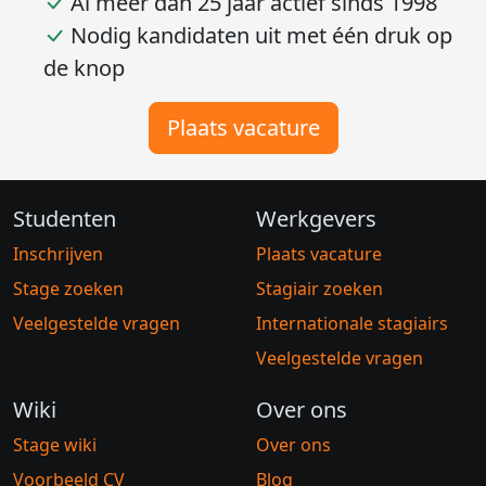
Grootste database van Nederland
Al meer dan 25 jaar actief sinds 1998
Nodig kandidaten uit met één druk op
de knop
Plaats vacature
Studenten
Werkgevers
Inschrijven
Plaats vacature
Stage zoeken
Stagiair zoeken
Veelgestelde vragen
Internationale stagiairs
Veelgestelde vragen
Wiki
Over ons