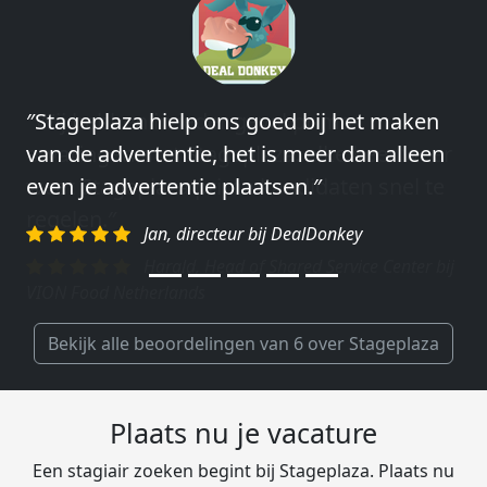
″Wij hebben in ieder geval prima
ervaringen met Stageplaza: elke keer weer
weet Stageplaza prima kandidaten snel te
regelen.″
Harald, Head of Shared Service Center bij
VION Food Netherlands
Bekijk alle beoordelingen van 6 over Stageplaza
Plaats nu je vacature
Een stagiair zoeken begint bij Stageplaza. Plaats nu