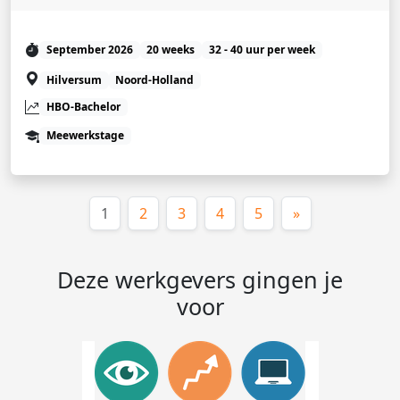
September 2026
20 weeks
32 - 40 uur per week
Hilversum
Noord-Holland
HBO-Bachelor
Meewerkstage
(huidige)
1
2
3
4
5
»
Deze werkgevers gingen je
voor