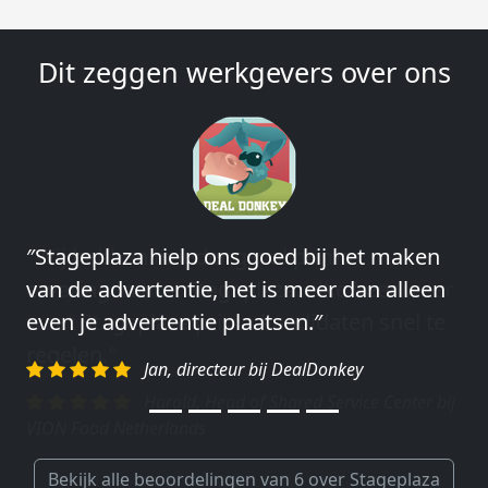
Dit zeggen werkgevers over ons
″Wij hebben in ieder geval prima
ervaringen met Stageplaza: elke keer weer
weet Stageplaza prima kandidaten snel te
regelen.″
Harald, Head of Shared Service Center bij
VION Food Netherlands
Bekijk alle beoordelingen van 6 over Stageplaza