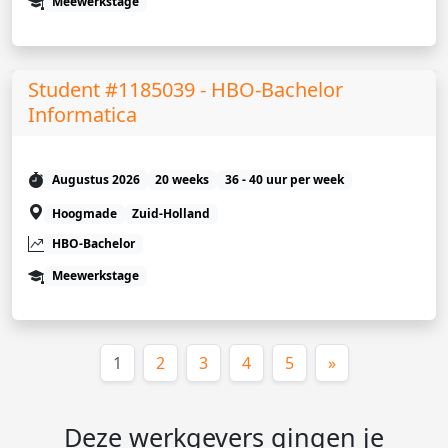
Meewerkstage
Student #1185039 - HBO-Bachelor
Informatica
Augustus 2026
20 weeks
36 - 40 uur per week
Hoogmade
Zuid-Holland
HBO-Bachelor
Meewerkstage
(huidige)
1
2
3
4
5
»
Deze werkgevers gingen je