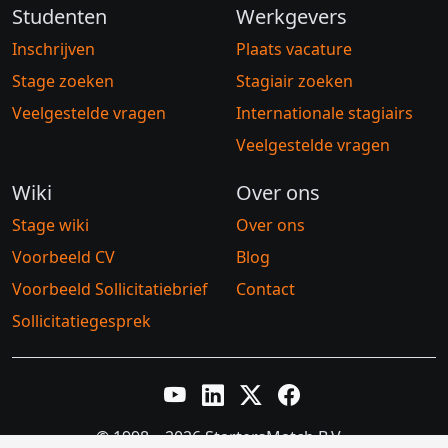
Studenten
Werkgevers
Inschrijven
Plaats vacature
Stage zoeken
Stagiair zoeken
Veelgestelde vragen
Internationale stagiairs
Veelgestelde vragen
Wiki
Over ons
Stage wiki
Over ons
Voorbeeld CV
Blog
Voorbeeld Sollicitatiebrief
Contact
Sollicitatiegesprek
YouTube
LinkedIn
Twitter X
Facebook
© 1998 – 2026 StartersMatch B.V.